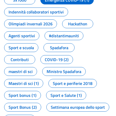
5x1000
Emergenza COVID-19 (1)
Indennità collaboratori sportivi
Olimpiadi invernali 2026
Hackathon
Agenti sportivi
#distantimauniti
Sport e scuola
Spadafora
Contributi
COVID-19 (2)
maestri di sci
Ministro Spadafora
Maestri di sci (1)
Sport e periferie 2018
Sport bonus (1)
Sport e Salute (1)
Sport Bonus (2)
Settimana europea dello sport