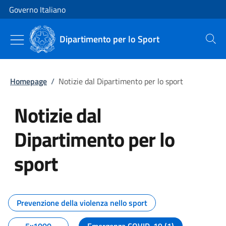
Vai al contenuto
Vai alla navigazione del sito
Governo Italiano
Dipartimento per lo Sport
Cerca
Homepage
/
Notizie dal Dipartimento per lo sport
Notizie dal
Dipartimento per lo
sport
Tutti i contenuti della pagina No
Prevenzione della violenza nello sport