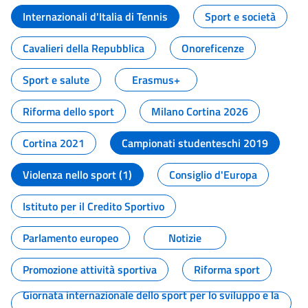
Internazionali d'Italia di Tennis
Sport e società
Cavalieri della Repubblica
Onoreficenze
Sport e salute
Erasmus+
Riforma dello sport
Milano Cortina 2026
Cortina 2021
Campionati studenteschi 2019
Violenza nello sport (1)
Consiglio d'Europa
Istituto per il Credito Sportivo
Parlamento europeo
Notizie
Promozione attività sportiva
Riforma sport
Giornata internazionale dello sport per lo sviluppo e la