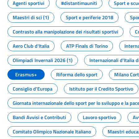
Agenti sportivi
#distantimauniti
Sport e scu
Maestri di sci (1)
Sport e periferie 2018
Spor
Contrasto alla manipolazione dei risultati sportivi
C
Aero Club d'Italia
ATP Finals di Torino
Interna
Olimpiadi Invernali 2026 (1)
Internazionali d'Italia d
Erasmus+
Riforma dello sport
Milano Cor
Consiglio d'Europa
Istituto per il Credito Sportivo
Giornata internazionale dello sport per lo sviluppo e la pac
Bandi Avvisi e Contributi
Lavoro sportivo
Av
Comitato Olimpico Nazionale Italiano
Maestri educa