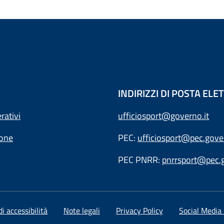
INDIRIZZI DI POSTA EL
rativi
ufficiosport@governo.it
ione
PEC:
ufficiosport@pec.gover
PEC PNRR:
pnrrsport@pec.g
i accessibilità
Note legali
Privacy Policy
Social Media 