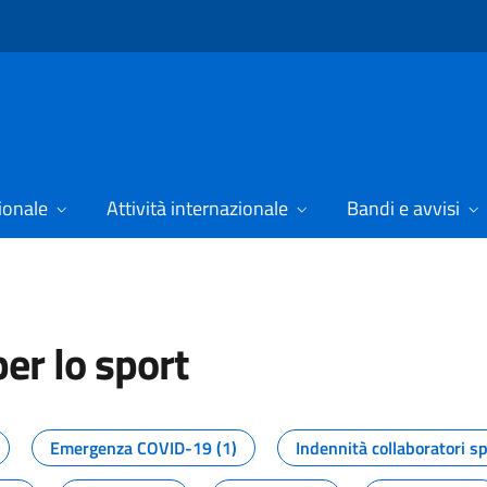
ionale
Attività internazionale
Bandi e avvisi
er lo sport
tizie dal Dipartimento per lo spor
Emergenza COVID-19 (1)
Indennità collaboratori sp