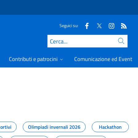
Seguici su:
Cerca
Contributi e patrocini
Comunicazione ed Eventi
t
ortivi
Olimpiadi invernali 2026
Hackathon