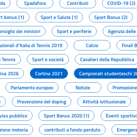
ola
Spadafora
Contributi
COVID-19 (2)
t bonus (1)
Sport e Salute (1)
Sport Bonus (2)
onsiglio dei ministri
Sport e periferie
Agenzia delle
zionali d'Italia di Tennis 2019
Calcio
Finali 
i Tennis
Sport e società
Cavalieri della Repubblica
tina 2026
Cortina 2021
Campionati studenteschi 
Parlamento europeo
Notizie
Promozione 
e
Prevenzione del doping
Attività istituzionale
viso pubblico
Sport Bonus 2020 (1)
Eventi sportivi
zione motoria
contributi a fondo perduto
Emergenz