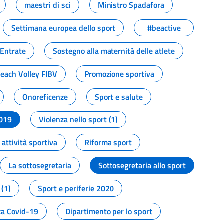
maestri di sci
Ministro Spadafora
Settimana europea dello sport
#beactive
 Entrate
Sostegno alla maternità delle atlete
Beach Volley FIBV
Promozione sportiva
Onoreficenze
Sport e salute
2019
Violenza nello sport (1)
attività sportiva
Riforma sport
La sottosegretaria
Sottosegretaria allo sport
 (1)
Sport e periferie 2020
a Covid-19
Dipartimento per lo sport