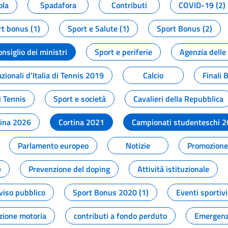
ola
Spadafora
Contributi
COVID-19 (2)
t bonus (1)
Sport e Salute (1)
Sport Bonus (2)
onsiglio dei ministri
Sport e periferie
Agenzia delle
zionali d'Italia di Tennis 2019
Calcio
Finali 
i Tennis
Sport e società
Cavalieri della Repubblica
tina 2026
Cortina 2021
Campionati studenteschi 
Parlamento europeo
Notizie
Promozione 
e
Prevenzione del doping
Attività istituzionale
viso pubblico
Sport Bonus 2020 (1)
Eventi sportivi
zione motoria
contributi a fondo perduto
Emergenz