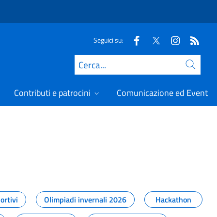
Seguici su:
Cerca
Contributi e patrocini
Comunicazione ed Eventi
t
ortivi
Olimpiadi invernali 2026
Hackathon