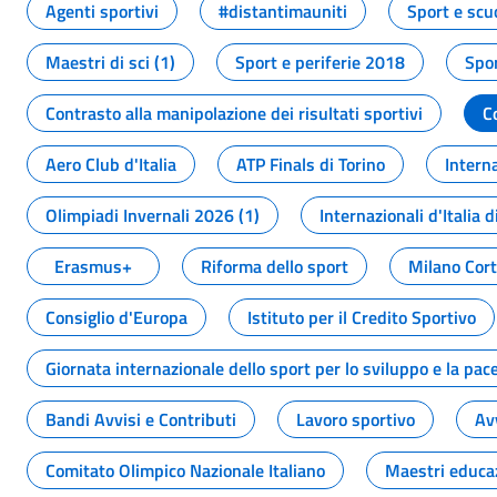
Agenti sportivi
#distantimauniti
Sport e scu
Maestri di sci (1)
Sport e periferie 2018
Spor
Contrasto alla manipolazione dei risultati sportivi
C
Aero Club d'Italia
ATP Finals di Torino
Interna
Olimpiadi Invernali 2026 (1)
Internazionali d'Italia d
Erasmus+
Riforma dello sport
Milano Cor
Consiglio d'Europa
Istituto per il Credito Sportivo
Giornata internazionale dello sport per lo sviluppo e la pac
Bandi Avvisi e Contributi
Lavoro sportivo
Av
Comitato Olimpico Nazionale Italiano
Maestri educa