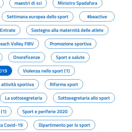
maestri di sci
Ministro Spadafora
Settimana europea dello sport
#beactive
 Entrate
Sostegno alla maternità delle atlete
Beach Volley FIBV
Promozione sportiva
Onoreficenze
Sport e salute
2019
Violenza nello sport (1)
attività sportiva
Riforma sport
La sottosegretaria
Sottosegretaria allo sport
 (1)
Sport e periferie 2020
a Covid-19
Dipartimento per lo sport