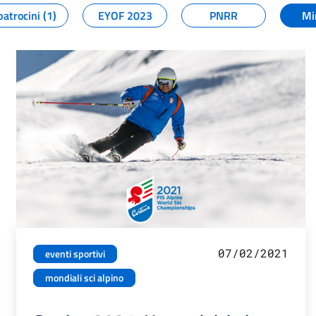
patrocini (1)
EYOF 2023
PNRR
Mi
07/02/2021
eventi sportivi
mondiali sci alpino