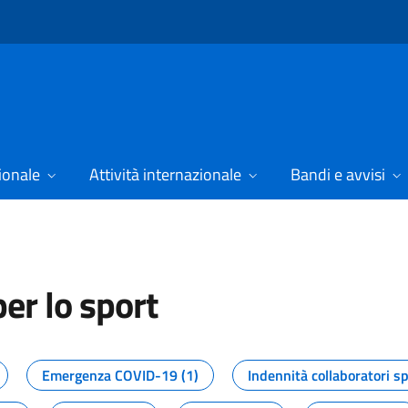
ionale
Attività internazionale
Bandi e avvisi
er lo sport
tizie dal Dipartimento per lo spor
Emergenza COVID-19 (1)
Indennità collaboratori sp