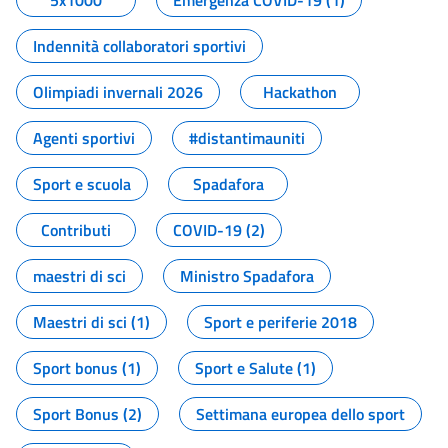
5x1000
Emergenza COVID-19 (1)
Indennità collaboratori sportivi
Olimpiadi invernali 2026
Hackathon
Agenti sportivi
#distantimauniti
Sport e scuola
Spadafora
Contributi
COVID-19 (2)
maestri di sci
Ministro Spadafora
Maestri di sci (1)
Sport e periferie 2018
Sport bonus (1)
Sport e Salute (1)
Sport Bonus (2)
Settimana europea dello sport