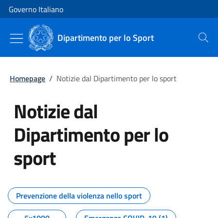
Vai al contenuto
Vai alla navigazione del sito
Governo Italiano
Dipartimento per lo Sport
Cerca
Homepage
/
Notizie dal Dipartimento per lo sport
Notizie dal
Dipartimento per lo
sport
Tutti i contenuti della pagina No
Prevenzione della violenza nello sport