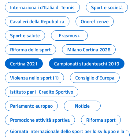
Internazionali d'Italia di Tennis
Sport e società
Cavalieri della Repubblica
Onoreficenze
Sport e salute
Erasmus+
Riforma dello sport
Milano Cortina 2026
Cortina 2021
Campionati studenteschi 2019
Violenza nello sport (1)
Consiglio d'Europa
Istituto per il Credito Sportivo
Parlamento europeo
Notizie
Promozione attività sportiva
Riforma sport
Giornata internazionale dello sport per lo sviluppo e la