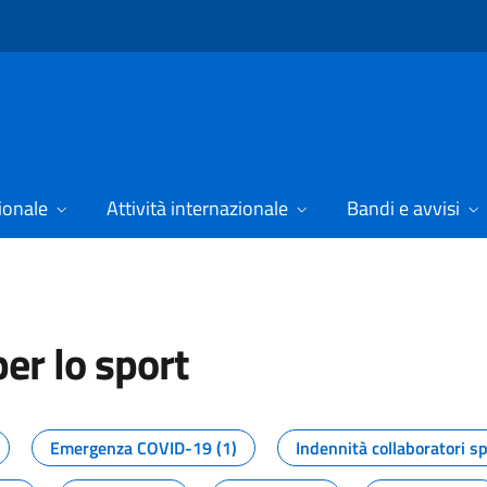
ionale
Attività internazionale
Bandi e avvisi
er lo sport
tizie dal Dipartimento per lo spor
Emergenza COVID-19 (1)
Indennità collaboratori sp