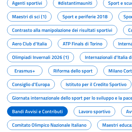
Agenti sportivi
#distantimauniti
Sport e scu
Maestri di sci (1)
Sport e periferie 2018
Spor
Contrasto alla manipolazione dei risultati sportivi
C
Aero Club d'Italia
ATP Finals di Torino
Interna
Olimpiadi Invernali 2026 (1)
Internazionali d'Italia d
Erasmus+
Riforma dello sport
Milano Cor
Consiglio d'Europa
Istituto per il Credito Sportivo
Giornata internazionale dello sport per lo sviluppo e la pac
Bandi Avvisi e Contributi
Lavoro sportivo
Av
Comitato Olimpico Nazionale Italiano
Maestri educa