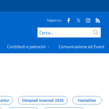
Seguici su:
Cerca
Contributi e patrocini
Comunicazione ed Eventi
t
ortivi
Olimpiadi invernali 2026
Hackathon