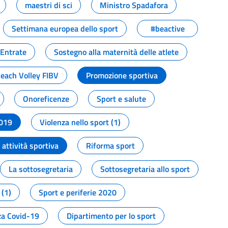
maestri di sci
Ministro Spadafora
Settimana europea dello sport
#beactive
 Entrate
Sostegno alla maternità delle atlete
Beach Volley FIBV
Promozione sportiva
Onoreficenze
Sport e salute
2019
Violenza nello sport (1)
attività sportiva
Riforma sport
La sottosegretaria
Sottosegretaria allo sport
 (1)
Sport e periferie 2020
a Covid-19
Dipartimento per lo sport