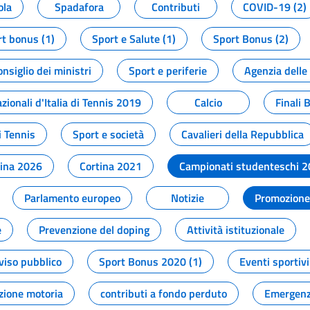
ola
Spadafora
Contributi
COVID-19 (2)
t bonus (1)
Sport e Salute (1)
Sport Bonus (2)
onsiglio dei ministri
Sport e periferie
Agenzia delle
zionali d'Italia di Tennis 2019
Calcio
Finali 
i Tennis
Sport e società
Cavalieri della Repubblica
tina 2026
Cortina 2021
Campionati studenteschi 
Parlamento europeo
Notizie
Promozione 
e
Prevenzione del doping
Attività istituzionale
viso pubblico
Sport Bonus 2020 (1)
Eventi sportivi
zione motoria
contributi a fondo perduto
Emergenz