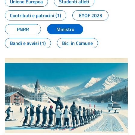
Unione Europea
Studenti atleti
Contributi e patrocini (1)
EYOF 2023
PNRR
Ministro
Bandi e avvisi (1)
Bici in Comune