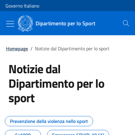
Vai al contenuto
Vai alla navigazione del sito
Governo Italiano
Dipartimento per lo Sport
Cerca
Homepage
/
Notizie dal Dipartimento per lo sport
Notizie dal
Dipartimento per lo
sport
Tutti i contenuti della pagina No
Prevenzione della violenza nello sport