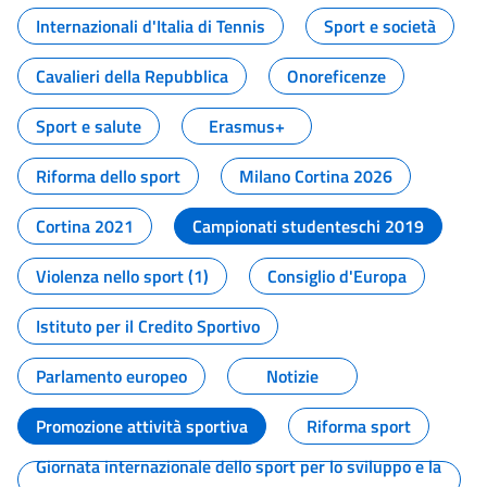
Internazionali d'Italia di Tennis
Sport e società
Cavalieri della Repubblica
Onoreficenze
Sport e salute
Erasmus+
Riforma dello sport
Milano Cortina 2026
Cortina 2021
Campionati studenteschi 2019
Violenza nello sport (1)
Consiglio d'Europa
Istituto per il Credito Sportivo
Parlamento europeo
Notizie
Promozione attività sportiva
Riforma sport
Giornata internazionale dello sport per lo sviluppo e la