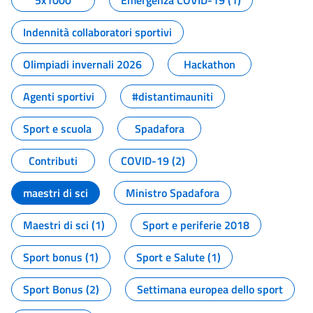
5x1000
Emergenza COVID-19 (1)
Indennità collaboratori sportivi
Olimpiadi invernali 2026
Hackathon
Agenti sportivi
#distantimauniti
Sport e scuola
Spadafora
Contributi
COVID-19 (2)
maestri di sci
Ministro Spadafora
Maestri di sci (1)
Sport e periferie 2018
Sport bonus (1)
Sport e Salute (1)
Sport Bonus (2)
Settimana europea dello sport