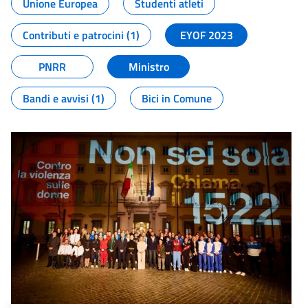
Unione Europea
Studenti atleti
Contributi e patrocini (1)
EYOF 2023
PNRR
Ministro
Bandi e avvisi (1)
Bici in Comune