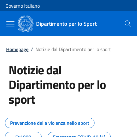
Vai al contenuto
Vai alla navigazione del sito
Governo Italiano
Dipartimento per lo Sport
Cerca
Homepage
/
Notizie dal Dipartimento per lo sport
Notizie dal
Dipartimento per lo
sport
Tutti i contenuti della pagina No
Prevenzione della violenza nello sport