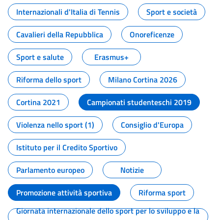
Internazionali d'Italia di Tennis
Sport e società
Cavalieri della Repubblica
Onoreficenze
Sport e salute
Erasmus+
Riforma dello sport
Milano Cortina 2026
Cortina 2021
Campionati studenteschi 2019
Violenza nello sport (1)
Consiglio d'Europa
Istituto per il Credito Sportivo
Parlamento europeo
Notizie
Promozione attività sportiva
Riforma sport
Giornata internazionale dello sport per lo sviluppo e la