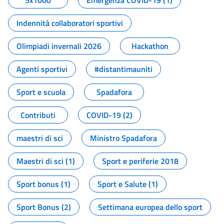
5x1000
Emergenza COVID-19 (1)
Indennità collaboratori sportivi
Olimpiadi invernali 2026
Hackathon
Agenti sportivi
#distantimauniti
Sport e scuola
Spadafora
Contributi
COVID-19 (2)
maestri di sci
Ministro Spadafora
Maestri di sci (1)
Sport e periferie 2018
Sport bonus (1)
Sport e Salute (1)
Sport Bonus (2)
Settimana europea dello sport