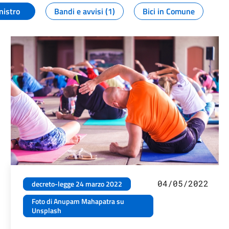
nistro
Bandi e avvisi (1)
Bici in Comune
04/05/2022
decreto-legge 24 marzo 2022
Foto di Anupam Mahapatra su
Unsplash