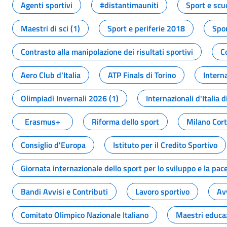
Agenti sportivi
#distantimauniti
Sport e scu
Maestri di sci (1)
Sport e periferie 2018
Spor
Contrasto alla manipolazione dei risultati sportivi
C
Aero Club d'Italia
ATP Finals di Torino
Interna
Olimpiadi Invernali 2026 (1)
Internazionali d'Italia d
Erasmus+
Riforma dello sport
Milano Cor
Consiglio d'Europa
Istituto per il Credito Sportivo
Giornata internazionale dello sport per lo sviluppo e la pac
Bandi Avvisi e Contributi
Lavoro sportivo
Av
Comitato Olimpico Nazionale Italiano
Maestri educa