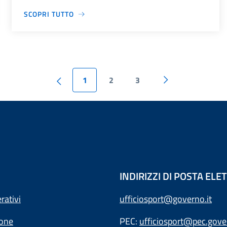
SCOPRI TUTTO
1
2
3
INDIRIZZI DI POSTA EL
rativi
ufficiosport@governo.it
ione
PEC:
ufficiosport@pec.gover