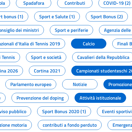
ola
Spadafora
Contributi
COVID-19 (2)
t bonus (1)
Sport e Salute (1)
Sport Bonus (2)
onsiglio dei ministri
Sport e periferie
Agenzia delle
zionali d'Italia di Tennis 2019
Calcio
Finali 
i Tennis
Sport e società
Cavalieri della Repubblica
tina 2026
Cortina 2021
Campionati studenteschi 
Parlamento europeo
Notizie
Promozione 
e
Prevenzione del doping
Attività istituzionale
viso pubblico
Sport Bonus 2020 (1)
Eventi sportivi
zione motoria
contributi a fondo perduto
Emergenz