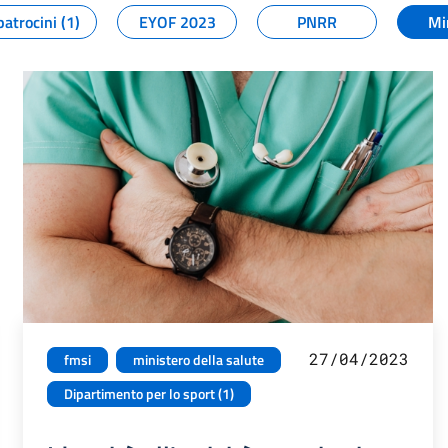
patrocini (1)
EYOF 2023
PNRR
Mi
27/04/2023
fmsi
ministero della salute
Dipartimento per lo sport (1)