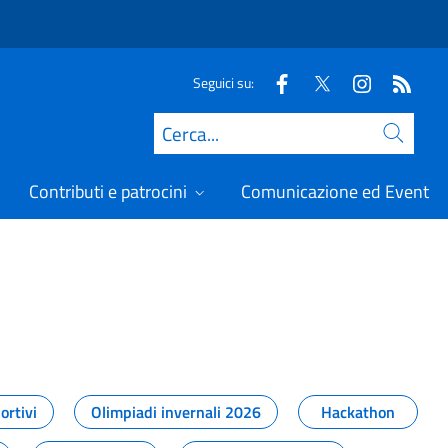
Seguici su:
Cerca
Contributi e patrocini
Comunicazione ed Eventi
t
ortivi
Olimpiadi invernali 2026
Hackathon