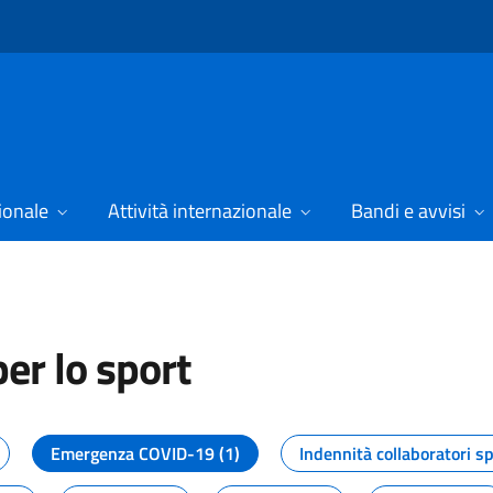
ionale
Attività internazionale
Bandi e avvisi
er lo sport
tizie dal Dipartimento per lo spor
Emergenza COVID-19 (1)
Indennità collaboratori sp