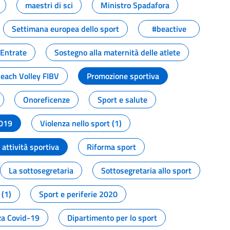
maestri di sci
Ministro Spadafora
Settimana europea dello sport
#beactive
 Entrate
Sostegno alla maternità delle atlete
Beach Volley FIBV
Promozione sportiva
Onoreficenze
Sport e salute
2019
Violenza nello sport (1)
attività sportiva
Riforma sport
La sottosegretaria
Sottosegretaria allo sport
 (1)
Sport e periferie 2020
a Covid-19
Dipartimento per lo sport