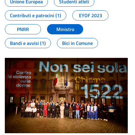
Unione Europea
Studenti atleti
Contributi e patrocini (1)
EYOF 2023
PNRR
Ministro
Bandi e avvisi (1)
Bici in Comune