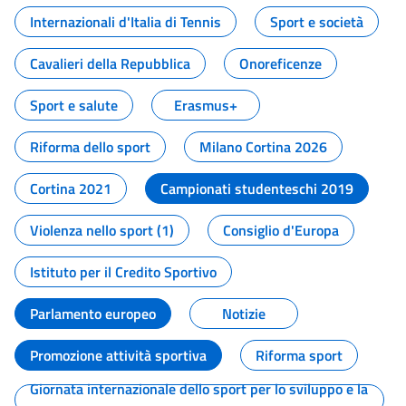
Internazionali d'Italia di Tennis
Sport e società
Cavalieri della Repubblica
Onoreficenze
Sport e salute
Erasmus+
Riforma dello sport
Milano Cortina 2026
Cortina 2021
Campionati studenteschi 2019
Violenza nello sport (1)
Consiglio d'Europa
Istituto per il Credito Sportivo
Parlamento europeo
Notizie
Promozione attività sportiva
Riforma sport
Giornata internazionale dello sport per lo sviluppo e la