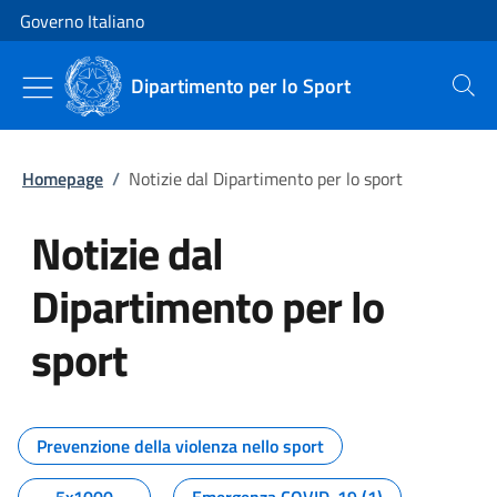
Vai al contenuto
Vai alla navigazione del sito
Governo Italiano
Dipartimento per lo Sport
Cerca
Homepage
/
Notizie dal Dipartimento per lo sport
Notizie dal
Dipartimento per lo
sport
Tutti i contenuti della pagina No
Prevenzione della violenza nello sport