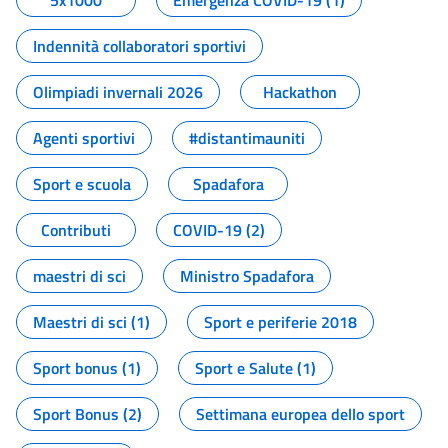
5x1000
Emergenza COVID-19 (1)
Indennità collaboratori sportivi
Olimpiadi invernali 2026
Hackathon
Agenti sportivi
#distantimauniti
Sport e scuola
Spadafora
Contributi
COVID-19 (2)
maestri di sci
Ministro Spadafora
Maestri di sci (1)
Sport e periferie 2018
Sport bonus (1)
Sport e Salute (1)
Sport Bonus (2)
Settimana europea dello sport