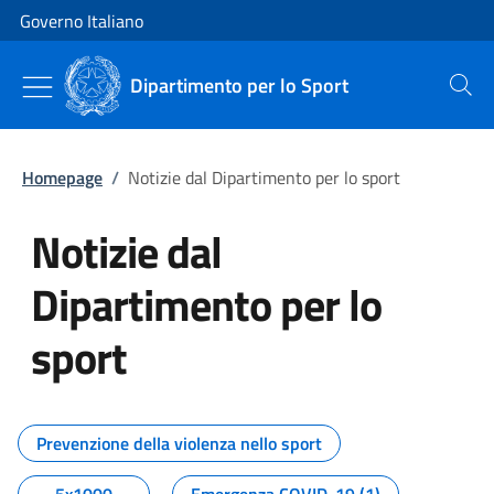
Vai al contenuto
Vai alla navigazione del sito
Governo Italiano
Dipartimento per lo Sport
Cerca
Homepage
/
Notizie dal Dipartimento per lo sport
Notizie dal
Dipartimento per lo
sport
Tutti i contenuti della pagina No
Prevenzione della violenza nello sport