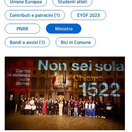
Unione Europea
Studenti atleti
Contributi e patrocini (1)
EYOF 2023
PNRR
Ministro
Bandi e avvisi (1)
Bici in Comune