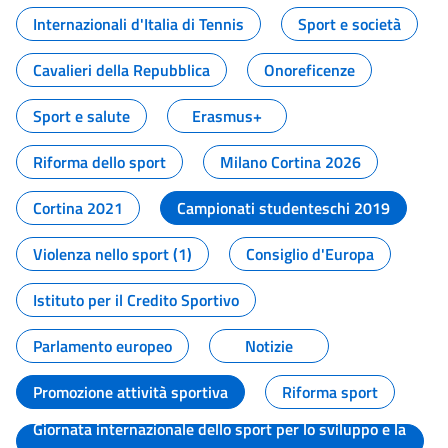
Internazionali d'Italia di Tennis
Sport e società
Cavalieri della Repubblica
Onoreficenze
Sport e salute
Erasmus+
Riforma dello sport
Milano Cortina 2026
Cortina 2021
Campionati studenteschi 2019
Violenza nello sport (1)
Consiglio d'Europa
Istituto per il Credito Sportivo
Parlamento europeo
Notizie
Promozione attività sportiva
Riforma sport
Giornata internazionale dello sport per lo sviluppo e la