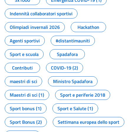
5x1000
Emergenza COVID-19 (1)
Indennità collaboratori sportivi
Olimpiadi invernali 2026
Hackathon
Agenti sportivi
#distantimauniti
Sport e scuola
Spadafora
Contributi
COVID-19 (2)
maestri di sci
Ministro Spadafora
Maestri di sci (1)
Sport e periferie 2018
Sport bonus (1)
Sport e Salute (1)
Sport Bonus (2)
Settimana europea dello sport