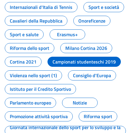
Internazionali d'Italia di Tennis
Sport e società
Cavalieri della Repubblica
Onoreficenze
Sport e salute
Erasmus+
Riforma dello sport
Milano Cortina 2026
Cortina 2021
Campionati studenteschi 2019
Violenza nello sport (1)
Consiglio d'Europa
Istituto per il Credito Sportivo
Parlamento europeo
Notizie
Promozione attività sportiva
Riforma sport
Giornata internazionale dello sport per lo sviluppo e la