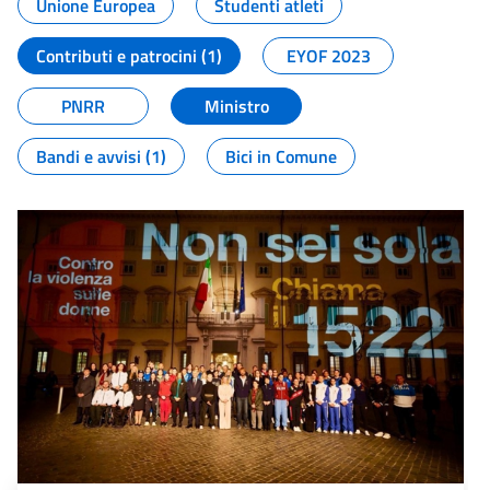
Unione Europea
Studenti atleti
Contributi e patrocini (1)
EYOF 2023
PNRR
Ministro
Bandi e avvisi (1)
Bici in Comune