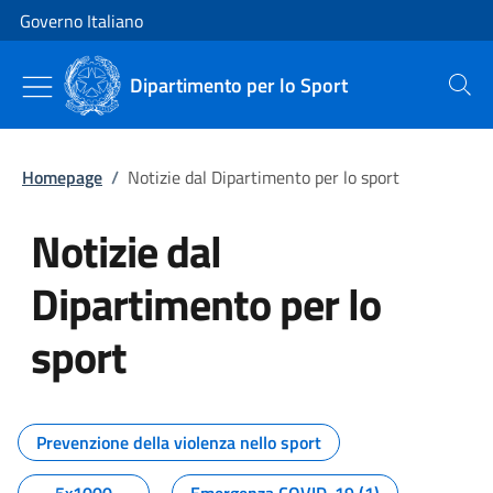
Vai al contenuto
Vai alla navigazione del sito
Governo Italiano
Dipartimento per lo Sport
Cerca
Homepage
/
Notizie dal Dipartimento per lo sport
Notizie dal
Dipartimento per lo
sport
Tutti i contenuti della pagina No
Prevenzione della violenza nello sport