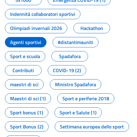
5x1000
Emergenza COVID-19 (1)
Indennità collaboratori sportivi
Olimpiadi invernali 2026
Hackathon
Agenti sportivi
#distantimauniti
Sport e scuola
Spadafora
Contributi
COVID-19 (2)
maestri di sci
Ministro Spadafora
Maestri di sci (1)
Sport e periferie 2018
Sport bonus (1)
Sport e Salute (1)
Sport Bonus (2)
Settimana europea dello sport