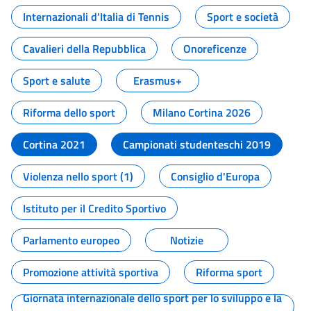
Internazionali d'Italia di Tennis
Sport e società
Cavalieri della Repubblica
Onoreficenze
Sport e salute
Erasmus+
Riforma dello sport
Milano Cortina 2026
Cortina 2021
Campionati studenteschi 2019
Violenza nello sport (1)
Consiglio d'Europa
Istituto per il Credito Sportivo
Parlamento europeo
Notizie
Promozione attività sportiva
Riforma sport
Giornata internazionale dello sport per lo sviluppo e la