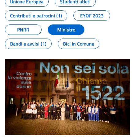
Unione Europea
Studenti atleti
Contributi e patrocini (1)
EYOF 2023
PNRR
Ministro
Bandi e avvisi (1)
Bici in Comune