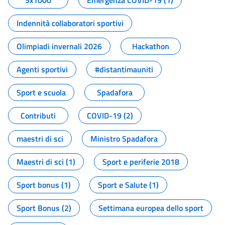
5x1000
Emergenza COVID-19 (1)
Indennità collaboratori sportivi
Olimpiadi invernali 2026
Hackathon
Agenti sportivi
#distantimauniti
Sport e scuola
Spadafora
Contributi
COVID-19 (2)
maestri di sci
Ministro Spadafora
Maestri di sci (1)
Sport e periferie 2018
Sport bonus (1)
Sport e Salute (1)
Sport Bonus (2)
Settimana europea dello sport