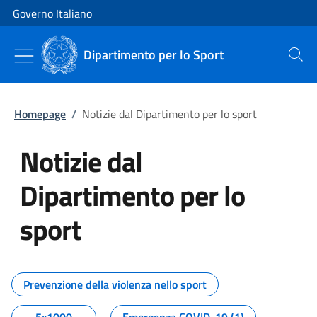
Vai al contenuto
Vai alla navigazione del sito
Governo Italiano
Dipartimento per lo Sport
Cerca
Homepage
/
Notizie dal Dipartimento per lo sport
Notizie dal
Dipartimento per lo
sport
Tutti i contenuti della pagina No
Prevenzione della violenza nello sport