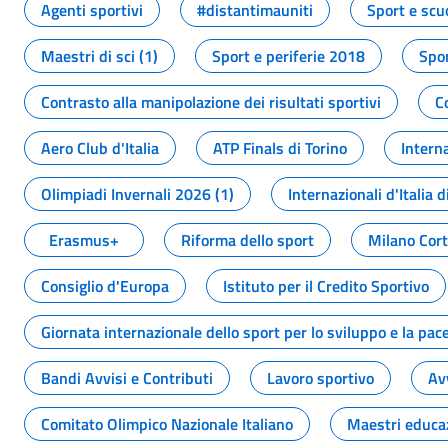
Agenti sportivi
#distantimauniti
Sport e scu
Maestri di sci (1)
Sport e periferie 2018
Spor
Contrasto alla manipolazione dei risultati sportivi
C
Aero Club d'Italia
ATP Finals di Torino
Interna
Olimpiadi Invernali 2026 (1)
Internazionali d'Italia d
Erasmus+
Riforma dello sport
Milano Cor
Consiglio d'Europa
Istituto per il Credito Sportivo
Giornata internazionale dello sport per lo sviluppo e la pac
Bandi Avvisi e Contributi
Lavoro sportivo
Av
Comitato Olimpico Nazionale Italiano
Maestri educa