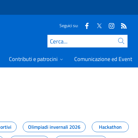
Seguici su:
Cerca
Contributi e patrocini
Comunicazione ed Eventi
t
ortivi
Olimpiadi invernali 2026
Hackathon