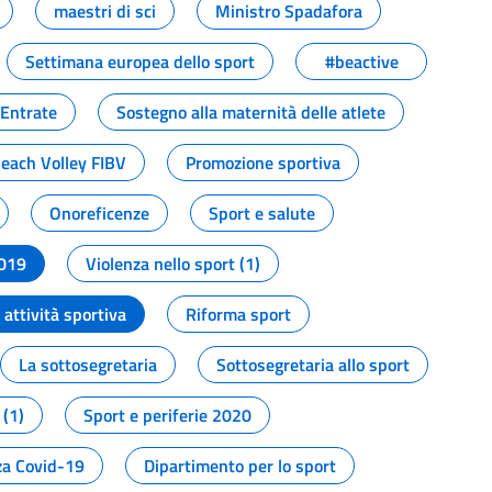
maestri di sci
Ministro Spadafora
Settimana europea dello sport
#beactive
 Entrate
Sostegno alla maternità delle atlete
Beach Volley FIBV
Promozione sportiva
Onoreficenze
Sport e salute
2019
Violenza nello sport (1)
attività sportiva
Riforma sport
La sottosegretaria
Sottosegretaria allo sport
 (1)
Sport e periferie 2020
a Covid-19
Dipartimento per lo sport