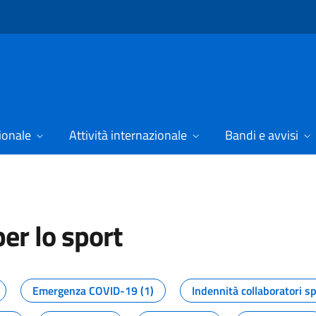
ionale
Attività internazionale
Bandi e avvisi
er lo sport
tizie dal Dipartimento per lo spor
Emergenza COVID-19 (1)
Indennità collaboratori sp