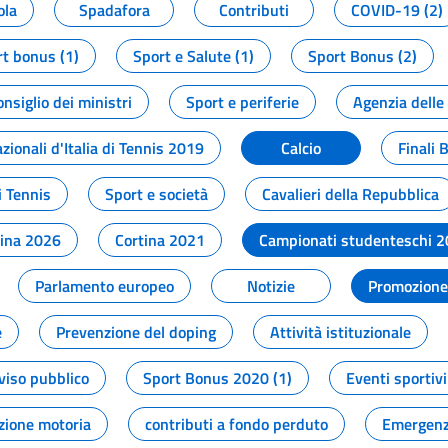
ola
Spadafora
Contributi
COVID-19 (2)
t bonus (1)
Sport e Salute (1)
Sport Bonus (2)
onsiglio dei ministri
Sport e periferie
Agenzia delle
zionali d'Italia di Tennis 2019
Calcio
Finali 
i Tennis
Sport e società
Cavalieri della Repubblica
tina 2026
Cortina 2021
Campionati studenteschi 
Parlamento europeo
Notizie
Promozione 
e
Prevenzione del doping
Attività istituzionale
viso pubblico
Sport Bonus 2020 (1)
Eventi sportivi
zione motoria
contributi a fondo perduto
Emergenz