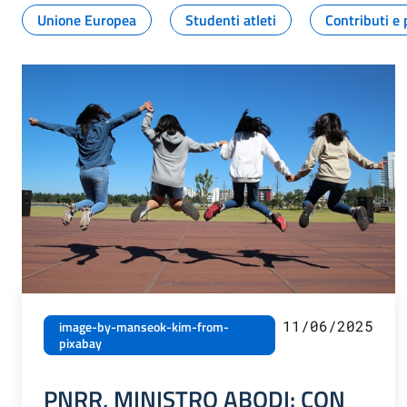
Unione Europea
Studenti atleti
Contributi e 
11/06/2025
image-by-manseok-kim-from-
pixabay
PNRR, MINISTRO ABODI: CON