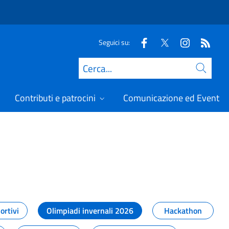
Seguici su:
Cerca
Contributi e patrocini
Comunicazione ed Eventi
t
ortivi
Olimpiadi invernali 2026
Hackathon