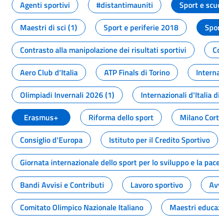
Agenti sportivi
#distantimauniti
Sport e scu
Maestri di sci (1)
Sport e periferie 2018
Spor
Contrasto alla manipolazione dei risultati sportivi
C
Aero Club d'Italia
ATP Finals di Torino
Interna
Olimpiadi Invernali 2026 (1)
Internazionali d'Italia d
Erasmus+
Riforma dello sport
Milano Cor
Consiglio d'Europa
Istituto per il Credito Sportivo
Giornata internazionale dello sport per lo sviluppo e la pac
Bandi Avvisi e Contributi
Lavoro sportivo
Av
Comitato Olimpico Nazionale Italiano
Maestri educa