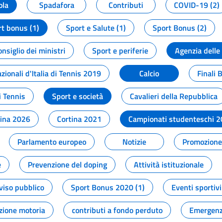
ola
Spadafora
Contributi
COVID-19 (2)
t bonus (1)
Sport e Salute (1)
Sport Bonus (2)
onsiglio dei ministri
Sport e periferie
Agenzia delle
zionali d'Italia di Tennis 2019
Calcio
Finali 
i Tennis
Sport e società
Cavalieri della Repubblica
tina 2026
Cortina 2021
Campionati studenteschi 
Parlamento europeo
Notizie
Promozione 
e
Prevenzione del doping
Attività istituzionale
viso pubblico
Sport Bonus 2020 (1)
Eventi sportivi
zione motoria
contributi a fondo perduto
Emergenz