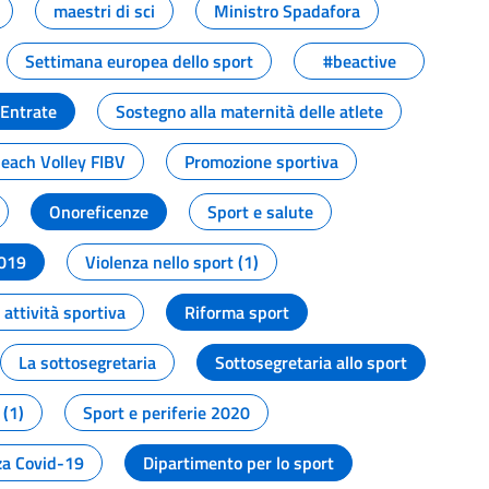
maestri di sci
Ministro Spadafora
Settimana europea dello sport
#beactive
 Entrate
Sostegno alla maternità delle atlete
Beach Volley FIBV
Promozione sportiva
Onoreficenze
Sport e salute
2019
Violenza nello sport (1)
attività sportiva
Riforma sport
La sottosegretaria
Sottosegretaria allo sport
 (1)
Sport e periferie 2020
a Covid-19
Dipartimento per lo sport