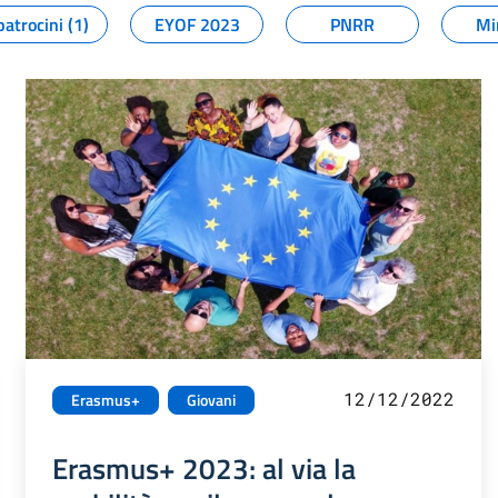
patrocini (1)
EYOF 2023
PNRR
Mi
12/12/2022
Erasmus+
Giovani
Erasmus+ 2023: al via la