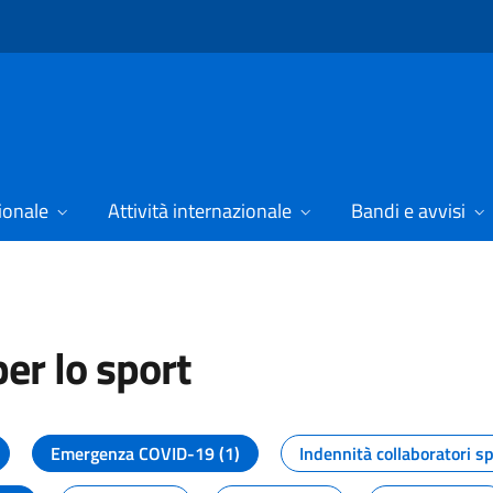
ionale
Attività internazionale
Bandi e avvisi
er lo sport
tizie dal Dipartimento per lo spor
Emergenza COVID-19 (1)
Indennità collaboratori sp