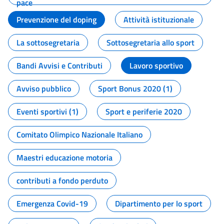
pace
Prevenzione del doping
Attività istituzionale
La sottosegretaria
Sottosegretaria allo sport
Bandi Avvisi e Contributi
Lavoro sportivo
Avviso pubblico
Sport Bonus 2020 (1)
Eventi sportivi (1)
Sport e periferie 2020
Comitato Olimpico Nazionale Italiano
Maestri educazione motoria
contributi a fondo perduto
Emergenza Covid-19
Dipartimento per lo sport