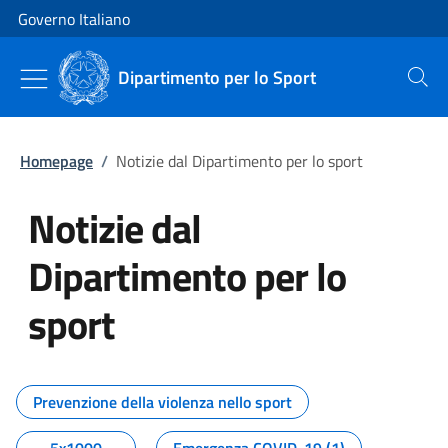
Vai al contenuto
Vai alla navigazione del sito
Governo Italiano
Dipartimento per lo Sport
Cerca
Homepage
/
Notizie dal Dipartimento per lo sport
Notizie dal
Dipartimento per lo
sport
Tutti i contenuti della pagina No
Prevenzione della violenza nello sport