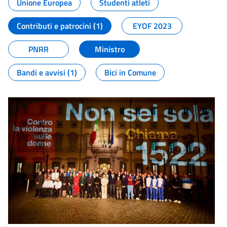
Unione Europea
Studenti atleti
Contributi e patrocini (1)
EYOF 2023
PNRR
Ministro
Bandi e avvisi (1)
Bici in Comune