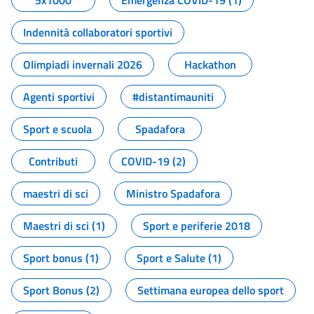
5x1000
Emergenza COVID-19 (1)
Indennità collaboratori sportivi
Olimpiadi invernali 2026
Hackathon
Agenti sportivi
#distantimauniti
Sport e scuola
Spadafora
Contributi
COVID-19 (2)
maestri di sci
Ministro Spadafora
Maestri di sci (1)
Sport e periferie 2018
Sport bonus (1)
Sport e Salute (1)
Sport Bonus (2)
Settimana europea dello sport