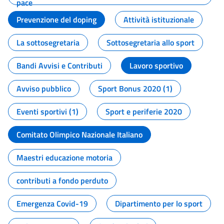
pace
Prevenzione del doping
Attività istituzionale
La sottosegretaria
Sottosegretaria allo sport
Bandi Avvisi e Contributi
Lavoro sportivo
Avviso pubblico
Sport Bonus 2020 (1)
Eventi sportivi (1)
Sport e periferie 2020
Comitato Olimpico Nazionale Italiano
Maestri educazione motoria
contributi a fondo perduto
Emergenza Covid-19
Dipartimento per lo sport