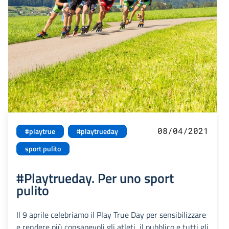
08/04/2021
#playtrue
#playtrueday
sport pulito
#Playtrueday. Per uno sport
pulito
Il 9 aprile celebriamo il Play True Day per sensibilizzare
e rendere più consapevoli gli atleti, il pubblico e tutti gli