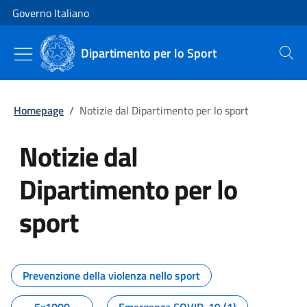
Vai al contenuto
Vai alla navigazione del sito
Governo Italiano
Dipartimento per lo Sport
Cerca
Homepage
/
Notizie dal Dipartimento per lo sport
Notizie dal
Dipartimento per lo
sport
Tutti i contenuti della pagina No
Prevenzione della violenza nello sport