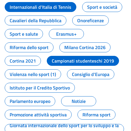
Internazionali d'Italia di Tennis
Sport e società
Cavalieri della Repubblica
Onoreficenze
Sport e salute
Erasmus+
Riforma dello sport
Milano Cortina 2026
Cortina 2021
Campionati studenteschi 2019
Violenza nello sport (1)
Consiglio d'Europa
Istituto per il Credito Sportivo
Parlamento europeo
Notizie
Promozione attività sportiva
Riforma sport
Giornata internazionale dello sport per lo sviluppo e la