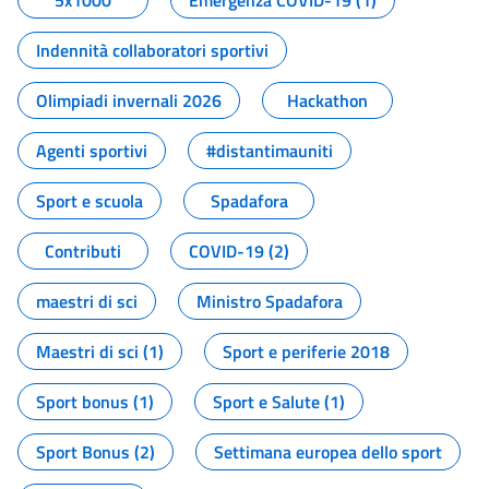
5x1000
Emergenza COVID-19 (1)
Indennità collaboratori sportivi
Olimpiadi invernali 2026
Hackathon
Agenti sportivi
#distantimauniti
Sport e scuola
Spadafora
Contributi
COVID-19 (2)
maestri di sci
Ministro Spadafora
Maestri di sci (1)
Sport e periferie 2018
Sport bonus (1)
Sport e Salute (1)
Sport Bonus (2)
Settimana europea dello sport