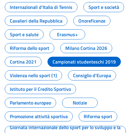
Internazionali d'Italia di Tennis
Sport e società
Cavalieri della Repubblica
Onoreficenze
Sport e salute
Erasmus+
Riforma dello sport
Milano Cortina 2026
Cortina 2021
Campionati studenteschi 2019
Violenza nello sport (1)
Consiglio d'Europa
Istituto per il Credito Sportivo
Parlamento europeo
Notizie
Promozione attività sportiva
Riforma sport
Giornata internazionale dello sport per lo sviluppo e la