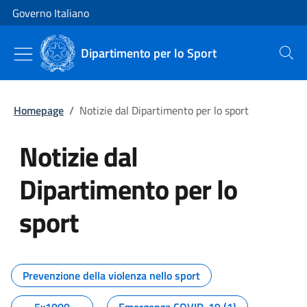
Vai al contenuto
Vai alla navigazione del sito
Governo Italiano
Dipartimento per lo Sport
Cerca
Homepage
/
Notizie dal Dipartimento per lo sport
Notizie dal
Dipartimento per lo
sport
Tutti i contenuti della pagina No
Prevenzione della violenza nello sport