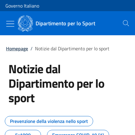
Vai al contenuto
Vai alla navigazione del sito
Governo Italiano
Dipartimento per lo Sport
Cerca
Homepage
/
Notizie dal Dipartimento per lo sport
Notizie dal
Dipartimento per lo
sport
Tutti i contenuti della pagina No
Prevenzione della violenza nello sport