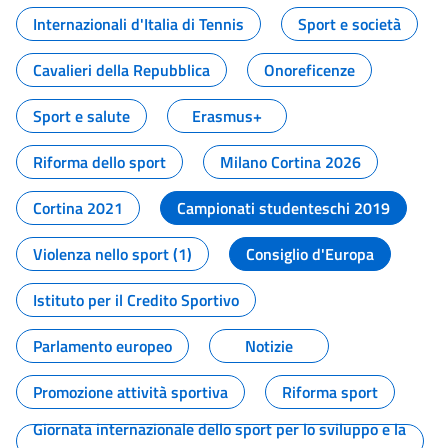
Internazionali d'Italia di Tennis
Sport e società
Cavalieri della Repubblica
Onoreficenze
Sport e salute
Erasmus+
Riforma dello sport
Milano Cortina 2026
Cortina 2021
Campionati studenteschi 2019
Violenza nello sport (1)
Consiglio d'Europa
Istituto per il Credito Sportivo
Parlamento europeo
Notizie
Promozione attività sportiva
Riforma sport
Giornata internazionale dello sport per lo sviluppo e la