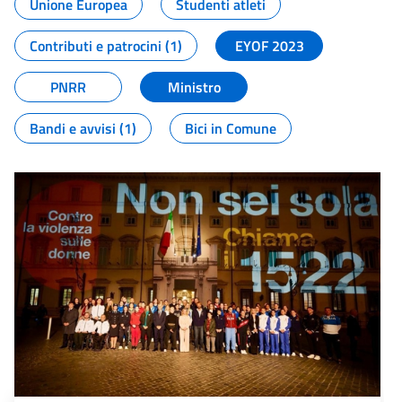
Unione Europea
Studenti atleti
Contributi e patrocini (1)
EYOF 2023
PNRR
Ministro
Bandi e avvisi (1)
Bici in Comune