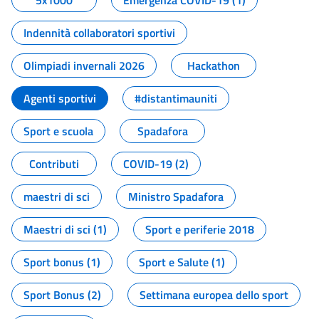
5x1000
Emergenza COVID-19 (1)
Indennità collaboratori sportivi
Olimpiadi invernali 2026
Hackathon
Agenti sportivi
#distantimauniti
Sport e scuola
Spadafora
Contributi
COVID-19 (2)
maestri di sci
Ministro Spadafora
Maestri di sci (1)
Sport e periferie 2018
Sport bonus (1)
Sport e Salute (1)
Sport Bonus (2)
Settimana europea dello sport