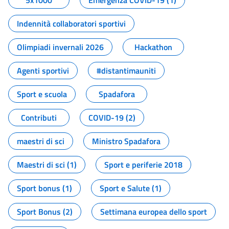
5x1000
Emergenza COVID-19 (1)
Indennità collaboratori sportivi
Olimpiadi invernali 2026
Hackathon
Agenti sportivi
#distantimauniti
Sport e scuola
Spadafora
Contributi
COVID-19 (2)
maestri di sci
Ministro Spadafora
Maestri di sci (1)
Sport e periferie 2018
Sport bonus (1)
Sport e Salute (1)
Sport Bonus (2)
Settimana europea dello sport