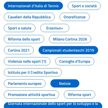
Internazionali d'Italia di Tennis
Sport e società
Cavalieri della Repubblica
Onoreficenze
Sport e salute
Erasmus+
Riforma dello sport
Milano Cortina 2026
Cortina 2021
Campionati studenteschi 2019
Violenza nello sport (1)
Consiglio d'Europa
Istituto per il Credito Sportivo
Parlamento europeo
Notizie
Promozione attività sportiva
Riforma sport
Giornata internazionale dello sport per lo sviluppo e la