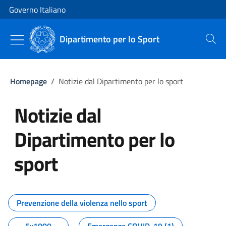
Vai al contenuto
Vai alla navigazione del sito
Governo Italiano
Dipartimento per lo Sport
Cerca
Homepage
/
Notizie dal Dipartimento per lo sport
Notizie dal
Dipartimento per lo
sport
Tutti i contenuti della pagina No
Prevenzione della violenza nello sport