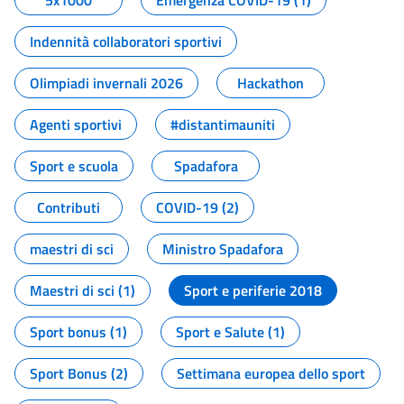
5x1000
Emergenza COVID-19 (1)
Indennità collaboratori sportivi
Olimpiadi invernali 2026
Hackathon
Agenti sportivi
#distantimauniti
Sport e scuola
Spadafora
Contributi
COVID-19 (2)
maestri di sci
Ministro Spadafora
Maestri di sci (1)
Sport e periferie 2018
Sport bonus (1)
Sport e Salute (1)
Sport Bonus (2)
Settimana europea dello sport