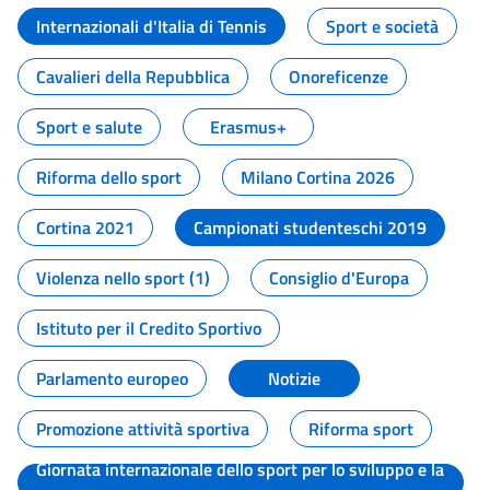
Internazionali d'Italia di Tennis
Sport e società
Cavalieri della Repubblica
Onoreficenze
Sport e salute
Erasmus+
Riforma dello sport
Milano Cortina 2026
Cortina 2021
Campionati studenteschi 2019
Violenza nello sport (1)
Consiglio d'Europa
Istituto per il Credito Sportivo
Parlamento europeo
Notizie
Promozione attività sportiva
Riforma sport
Giornata internazionale dello sport per lo sviluppo e la