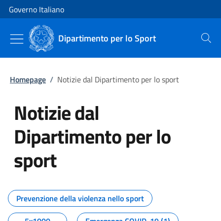
Vai al contenuto
Vai alla navigazione del sito
Governo Italiano
Dipartimento per lo Sport
Cerca
Homepage
/
Notizie dal Dipartimento per lo sport
Notizie dal
Dipartimento per lo
sport
Tutti i contenuti della pagina No
Prevenzione della violenza nello sport