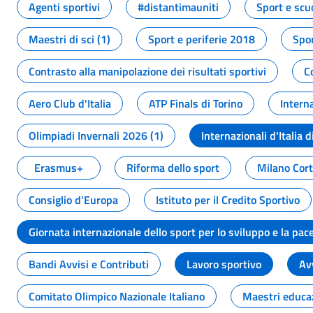
Agenti sportivi
#distantimauniti
Sport e scu
Maestri di sci (1)
Sport e periferie 2018
Spor
Contrasto alla manipolazione dei risultati sportivi
C
Aero Club d'Italia
ATP Finals di Torino
Interna
Olimpiadi Invernali 2026 (1)
Internazionali d'Italia d
Erasmus+
Riforma dello sport
Milano Cor
Consiglio d'Europa
Istituto per il Credito Sportivo
Giornata internazionale dello sport per lo sviluppo e la pac
Bandi Avvisi e Contributi
Lavoro sportivo
Av
Comitato Olimpico Nazionale Italiano
Maestri educa