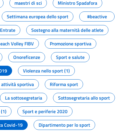
maestri di sci
Ministro Spadafora
Settimana europea dello sport
#beactive
 Entrate
Sostegno alla maternità delle atlete
Beach Volley FIBV
Promozione sportiva
Onoreficenze
Sport e salute
2019
Violenza nello sport (1)
attività sportiva
Riforma sport
La sottosegretaria
Sottosegretaria allo sport
 (1)
Sport e periferie 2020
a Covid-19
Dipartimento per lo sport