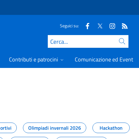
Seguici su:
Cerca
Contributi e patrocini
Comunicazione ed Eventi
t
ortivi
Olimpiadi invernali 2026
Hackathon