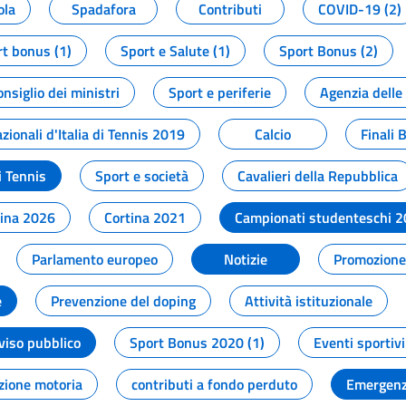
ola
Spadafora
Contributi
COVID-19 (2)
t bonus (1)
Sport e Salute (1)
Sport Bonus (2)
onsiglio dei ministri
Sport e periferie
Agenzia delle
zionali d'Italia di Tennis 2019
Calcio
Finali 
i Tennis
Sport e società
Cavalieri della Repubblica
tina 2026
Cortina 2021
Campionati studenteschi 
Parlamento europeo
Notizie
Promozione 
e
Prevenzione del doping
Attività istituzionale
viso pubblico
Sport Bonus 2020 (1)
Eventi sportivi
zione motoria
contributi a fondo perduto
Emergenz