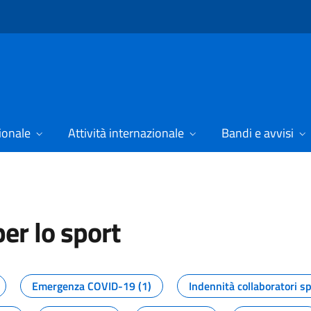
ionale
Attività internazionale
Bandi e avvisi
er lo sport
tizie dal Dipartimento per lo spor
Emergenza COVID-19 (1)
Indennità collaboratori sp