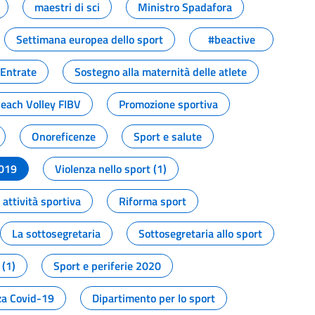
maestri di sci
Ministro Spadafora
Settimana europea dello sport
#beactive
 Entrate
Sostegno alla maternità delle atlete
Beach Volley FIBV
Promozione sportiva
Onoreficenze
Sport e salute
2019
Violenza nello sport (1)
attività sportiva
Riforma sport
La sottosegretaria
Sottosegretaria allo sport
 (1)
Sport e periferie 2020
a Covid-19
Dipartimento per lo sport