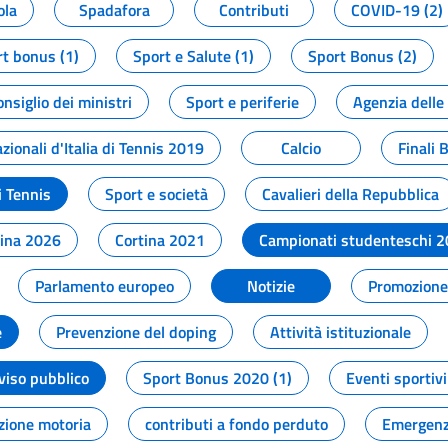
ola
Spadafora
Contributi
COVID-19 (2)
t bonus (1)
Sport e Salute (1)
Sport Bonus (2)
onsiglio dei ministri
Sport e periferie
Agenzia delle
zionali d'Italia di Tennis 2019
Calcio
Finali 
i Tennis
Sport e società
Cavalieri della Repubblica
tina 2026
Cortina 2021
Campionati studenteschi 
Parlamento europeo
Notizie
Promozione 
e
Prevenzione del doping
Attività istituzionale
viso pubblico
Sport Bonus 2020 (1)
Eventi sportivi
zione motoria
contributi a fondo perduto
Emergenz