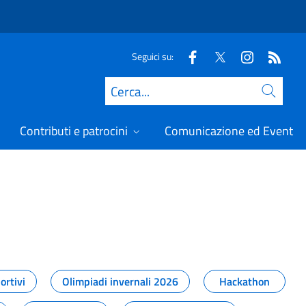
Seguici su:
Cerca
Contributi e patrocini
Comunicazione ed Eventi
t
ortivi
Olimpiadi invernali 2026
Hackathon