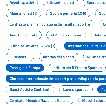
Agenti sportivi
#distantimauniti
Sport e scu
Maestri di sci (1)
Sport e periferie 2018
Spor
Contrasto alla manipolazione dei risultati sportivi
C
Aero Club d'Italia
ATP Finals di Torino
Interna
Olimpiadi Invernali 2026 (1)
Internazionali d'Italia d
Erasmus+
Riforma dello sport
Milano Cor
Consiglio d'Europa
Istituto per il Credito Sportivo
Giornata internazionale dello sport per lo sviluppo e la pac
Bandi Avvisi e Contributi
Lavoro sportivo
Av
Comitato Olimpico Nazionale Italiano
Maestri educa