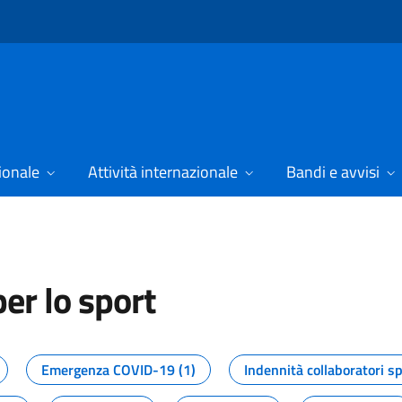
ionale
Attività internazionale
Bandi e avvisi
er lo sport
tizie dal Dipartimento per lo spor
Emergenza COVID-19 (1)
Indennità collaboratori sp