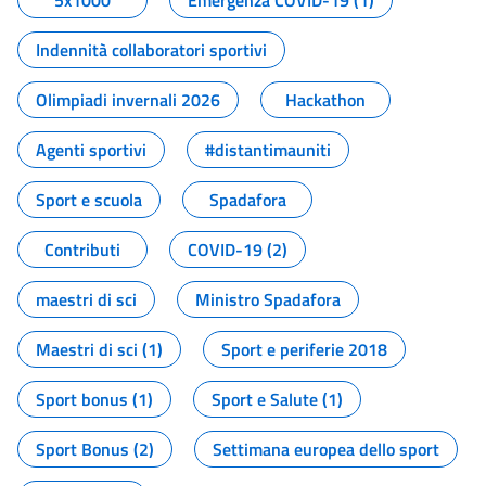
5x1000
Emergenza COVID-19 (1)
Indennità collaboratori sportivi
Olimpiadi invernali 2026
Hackathon
Agenti sportivi
#distantimauniti
Sport e scuola
Spadafora
Contributi
COVID-19 (2)
maestri di sci
Ministro Spadafora
Maestri di sci (1)
Sport e periferie 2018
Sport bonus (1)
Sport e Salute (1)
Sport Bonus (2)
Settimana europea dello sport