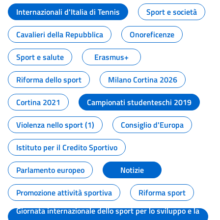
Internazionali d'Italia di Tennis
Sport e società
Cavalieri della Repubblica
Onoreficenze
Sport e salute
Erasmus+
Riforma dello sport
Milano Cortina 2026
Cortina 2021
Campionati studenteschi 2019
Violenza nello sport (1)
Consiglio d'Europa
Istituto per il Credito Sportivo
Parlamento europeo
Notizie
Promozione attività sportiva
Riforma sport
Giornata internazionale dello sport per lo sviluppo e la