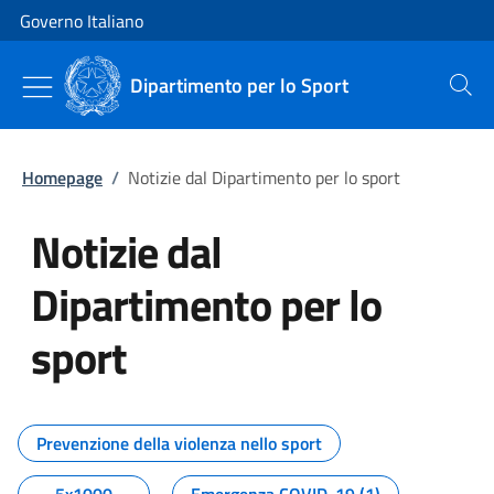
Vai al contenuto
Vai alla navigazione del sito
Governo Italiano
Dipartimento per lo Sport
Cerca
Homepage
/
Notizie dal Dipartimento per lo sport
Notizie dal
Dipartimento per lo
sport
Tutti i contenuti della pagina No
Prevenzione della violenza nello sport