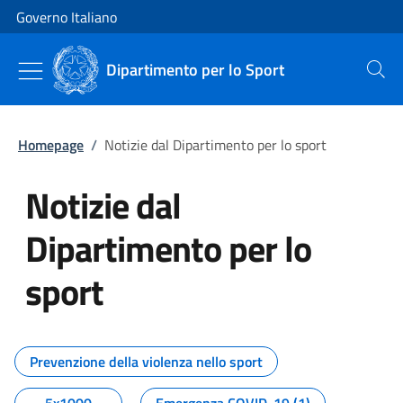
Vai al contenuto
Vai alla navigazione del sito
Governo Italiano
Dipartimento per lo Sport
Cerca
Homepage
/
Notizie dal Dipartimento per lo sport
Notizie dal
Dipartimento per lo
sport
Tutti i contenuti della pagina No
Prevenzione della violenza nello sport