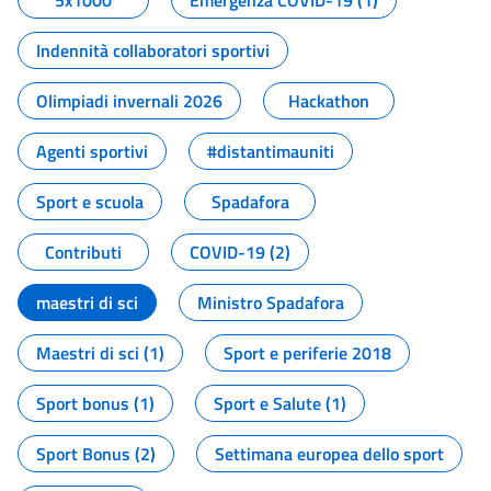
5x1000
Emergenza COVID-19 (1)
Indennità collaboratori sportivi
Olimpiadi invernali 2026
Hackathon
Agenti sportivi
#distantimauniti
Sport e scuola
Spadafora
Contributi
COVID-19 (2)
maestri di sci
Ministro Spadafora
Maestri di sci (1)
Sport e periferie 2018
Sport bonus (1)
Sport e Salute (1)
Sport Bonus (2)
Settimana europea dello sport