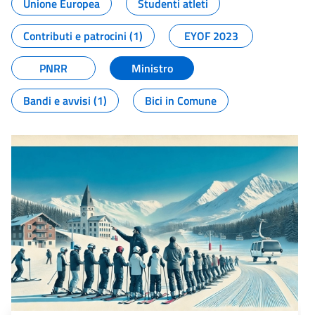
Unione Europea
Studenti atleti
Contributi e patrocini (1)
EYOF 2023
PNRR
Ministro
Bandi e avvisi (1)
Bici in Comune