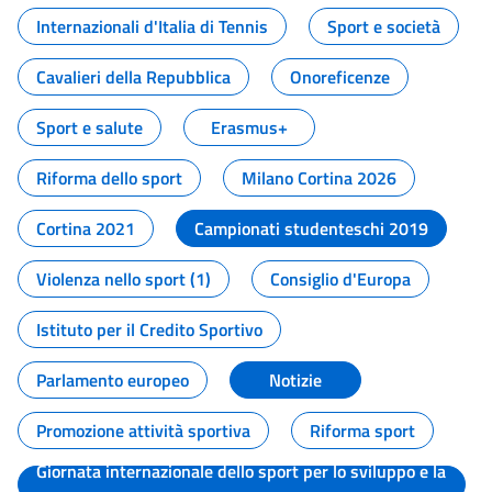
Internazionali d'Italia di Tennis
Sport e società
Cavalieri della Repubblica
Onoreficenze
Sport e salute
Erasmus+
Riforma dello sport
Milano Cortina 2026
Cortina 2021
Campionati studenteschi 2019
Violenza nello sport (1)
Consiglio d'Europa
Istituto per il Credito Sportivo
Parlamento europeo
Notizie
Promozione attività sportiva
Riforma sport
Giornata internazionale dello sport per lo sviluppo e la