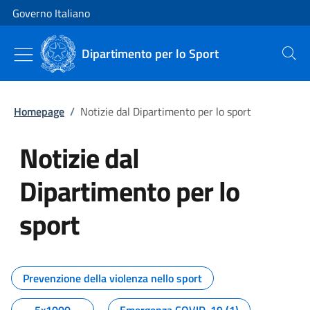
Vai al contenuto
Vai alla navigazione del sito
Governo Italiano
Dipartimento per lo Sport
Cerca
Homepage
/
Notizie dal Dipartimento per lo sport
Notizie dal
Dipartimento per lo
sport
Tutti i contenuti della pagina No
Prevenzione della violenza nello sport