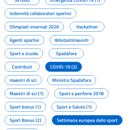
5x1000
Emergenza COVID-19 (1)
Indennità collaboratori sportivi
Olimpiadi invernali 2026
Hackathon
Agenti sportivi
#distantimauniti
Sport e scuola
Spadafora
Contributi
COVID-19 (2)
maestri di sci
Ministro Spadafora
Maestri di sci (1)
Sport e periferie 2018
Sport bonus (1)
Sport e Salute (1)
Sport Bonus (2)
Settimana europea dello sport