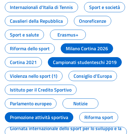
Internazionali d'Italia di Tennis
Sport e società
Cavalieri della Repubblica
Onoreficenze
Sport e salute
Erasmus+
Riforma dello sport
Milano Cortina 2026
Cortina 2021
Campionati studenteschi 2019
Violenza nello sport (1)
Consiglio d'Europa
Istituto per il Credito Sportivo
Parlamento europeo
Notizie
Promozione attività sportiva
Riforma sport
Giornata internazionale dello sport per lo sviluppo e la