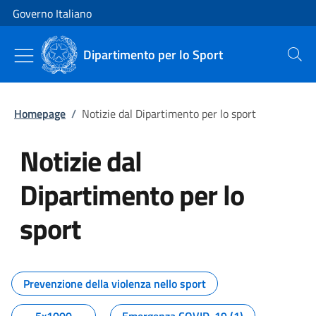
Vai al contenuto
Vai alla navigazione del sito
Governo Italiano
Dipartimento per lo Sport
Cerca
Homepage
/
Notizie dal Dipartimento per lo sport
Notizie dal
Dipartimento per lo
sport
Tutti i contenuti della pagina No
Prevenzione della violenza nello sport