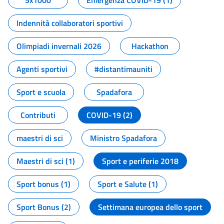
5x1000
Emergenza COVID-19 (1)
Indennità collaboratori sportivi
Olimpiadi invernali 2026
Hackathon
Agenti sportivi
#distantimauniti
Sport e scuola
Spadafora
Contributi
COVID-19 (2)
maestri di sci
Ministro Spadafora
Maestri di sci (1)
Sport e periferie 2018
Sport bonus (1)
Sport e Salute (1)
Sport Bonus (2)
Settimana europea dello sport