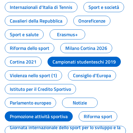
Internazionali d'Italia di Tennis
Sport e società
Cavalieri della Repubblica
Onoreficenze
Sport e salute
Erasmus+
Riforma dello sport
Milano Cortina 2026
Cortina 2021
Campionati studenteschi 2019
Violenza nello sport (1)
Consiglio d'Europa
Istituto per il Credito Sportivo
Parlamento europeo
Notizie
Promozione attività sportiva
Riforma sport
Giornata internazionale dello sport per lo sviluppo e la