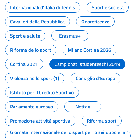
Internazionali d'Italia di Tennis
Sport e società
Cavalieri della Repubblica
Onoreficenze
Sport e salute
Erasmus+
Riforma dello sport
Milano Cortina 2026
Cortina 2021
Campionati studenteschi 2019
Violenza nello sport (1)
Consiglio d'Europa
Istituto per il Credito Sportivo
Parlamento europeo
Notizie
Promozione attività sportiva
Riforma sport
Giornata internazionale dello sport per lo sviluppo e la