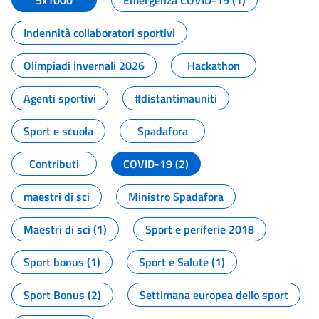
5x1000
Emergenza COVID-19 (1)
Indennità collaboratori sportivi
Olimpiadi invernali 2026
Hackathon
Agenti sportivi
#distantimauniti
Sport e scuola
Spadafora
Contributi
COVID-19 (2)
maestri di sci
Ministro Spadafora
Maestri di sci (1)
Sport e periferie 2018
Sport bonus (1)
Sport e Salute (1)
Sport Bonus (2)
Settimana europea dello sport