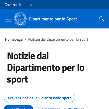
Vai al contenuto
Vai alla navigazione del sito
Governo Italiano
Dipartimento per lo Sport
Cerca
Homepage
/
Notizie dal Dipartimento per lo sport
Notizie dal
Dipartimento per lo
sport
Tutti i contenuti della pagina No
Prevenzione della violenza nello sport