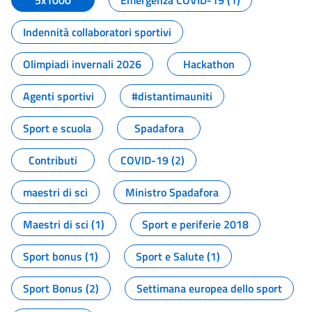
5x1000
Emergenza COVID-19 (1)
Indennità collaboratori sportivi
Olimpiadi invernali 2026
Hackathon
Agenti sportivi
#distantimauniti
Sport e scuola
Spadafora
Contributi
COVID-19 (2)
maestri di sci
Ministro Spadafora
Maestri di sci (1)
Sport e periferie 2018
Sport bonus (1)
Sport e Salute (1)
Sport Bonus (2)
Settimana europea dello sport