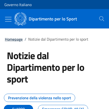
Vai al contenuto
Vai alla navigazione del sito
Governo Italiano
Dipartimento per lo Sport
Cerca
Homepage
/
Notizie dal Dipartimento per lo sport
Notizie dal
Dipartimento per lo
sport
Tutti i contenuti della pagina No
Prevenzione della violenza nello sport