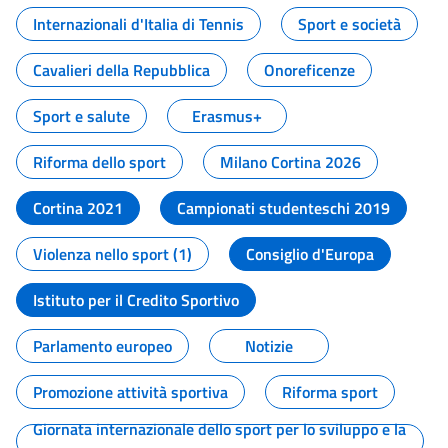
Internazionali d'Italia di Tennis
Sport e società
Cavalieri della Repubblica
Onoreficenze
Sport e salute
Erasmus+
Riforma dello sport
Milano Cortina 2026
Cortina 2021
Campionati studenteschi 2019
Violenza nello sport (1)
Consiglio d'Europa
Istituto per il Credito Sportivo
Parlamento europeo
Notizie
Promozione attività sportiva
Riforma sport
Giornata internazionale dello sport per lo sviluppo e la