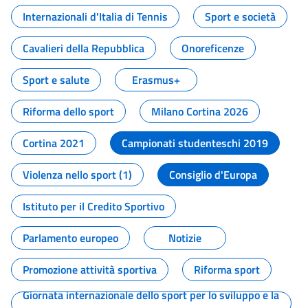
Internazionali d'Italia di Tennis
Sport e società
Cavalieri della Repubblica
Onoreficenze
Sport e salute
Erasmus+
Riforma dello sport
Milano Cortina 2026
Cortina 2021
Campionati studenteschi 2019
Violenza nello sport (1)
Consiglio d'Europa
Istituto per il Credito Sportivo
Parlamento europeo
Notizie
Promozione attività sportiva
Riforma sport
Giornata internazionale dello sport per lo sviluppo e la