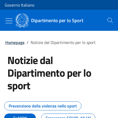
Vai al contenuto
Vai alla navigazione del sito
Governo Italiano
Dipartimento per lo Sport
Cerca
Homepage
/
Notizie dal Dipartimento per lo sport
Notizie dal
Dipartimento per lo
sport
Tutti i contenuti della pagina No
Prevenzione della violenza nello sport