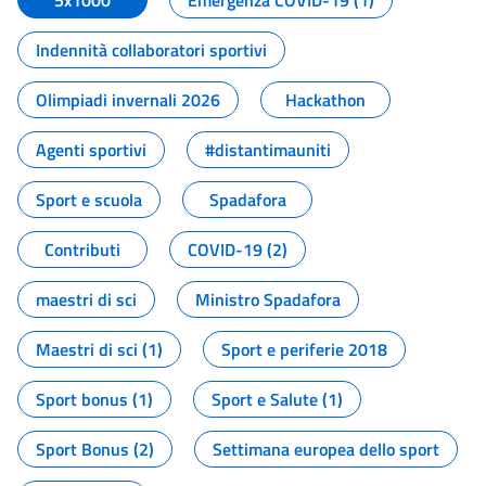
5x1000
Emergenza COVID-19 (1)
Indennità collaboratori sportivi
Olimpiadi invernali 2026
Hackathon
Agenti sportivi
#distantimauniti
Sport e scuola
Spadafora
Contributi
COVID-19 (2)
maestri di sci
Ministro Spadafora
Maestri di sci (1)
Sport e periferie 2018
Sport bonus (1)
Sport e Salute (1)
Sport Bonus (2)
Settimana europea dello sport