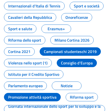
Internazionali d'Italia di Tennis
Sport e società
Cavalieri della Repubblica
Onoreficenze
Sport e salute
Erasmus+
Riforma dello sport
Milano Cortina 2026
Cortina 2021
Campionati studenteschi 2019
Violenza nello sport (1)
Consiglio d'Europa
Istituto per il Credito Sportivo
Parlamento europeo
Notizie
Promozione attività sportiva
Riforma sport
Giornata internazionale dello sport per lo sviluppo e la