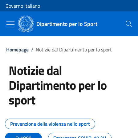
Vai al contenuto
Vai alla navigazione del sito
Governo Italiano
Dipartimento per lo Sport
Cerca
Homepage
/
Notizie dal Dipartimento per lo sport
Notizie dal
Dipartimento per lo
sport
Tutti i contenuti della pagina No
Prevenzione della violenza nello sport