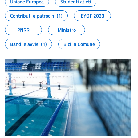
Unione Europea
Studenti atleti
Contributi e patrocini (1)
EYOF 2023
PNRR
Ministro
Bandi e avvisi (1)
Bici in Comune