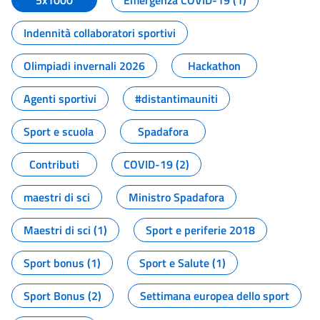
5x1000
Emergenza COVID-19 (1)
Indennità collaboratori sportivi
Olimpiadi invernali 2026
Hackathon
Agenti sportivi
#distantimauniti
Sport e scuola
Spadafora
Contributi
COVID-19 (2)
maestri di sci
Ministro Spadafora
Maestri di sci (1)
Sport e periferie 2018
Sport bonus (1)
Sport e Salute (1)
Sport Bonus (2)
Settimana europea dello sport