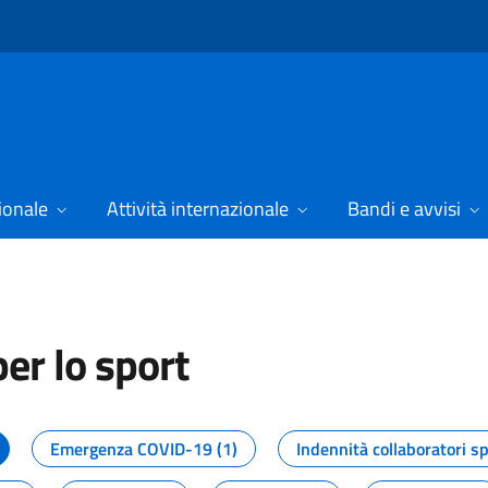
ionale
Attività internazionale
Bandi e avvisi
er lo sport
tizie dal Dipartimento per lo spor
Emergenza COVID-19 (1)
Indennità collaboratori sp