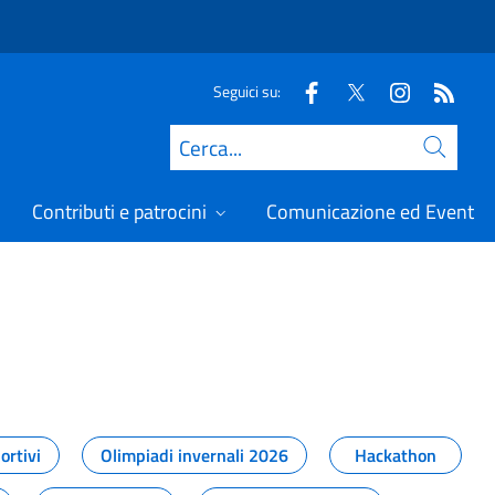
Seguici su:
Cerca
Contributi e patrocini
Comunicazione ed Eventi
t
ortivi
Olimpiadi invernali 2026
Hackathon