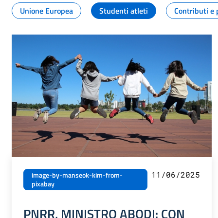
Unione Europea
Studenti atleti
Contributi e 
11/06/2025
image-by-manseok-kim-from-
pixabay
PNRR, MINISTRO ABODI: CON