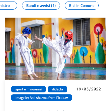
nistro
Bandi e avvisi (1)
Bici in Comune
19/05/2022
sport e minorenni
didacta
Image by Anil sharma from Pixabay