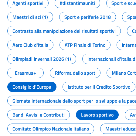
Agenti sportivi
#distantimauniti
Sport e scu
Maestri di sci (1)
Sport e periferie 2018
Spor
Contrasto alla manipolazione dei risultati sportivi
C
Aero Club d'Italia
ATP Finals di Torino
Interna
Olimpiadi Invernali 2026 (1)
Internazionali d'Italia d
Erasmus+
Riforma dello sport
Milano Cor
Consiglio d'Europa
Istituto per il Credito Sportivo
Giornata internazionale dello sport per lo sviluppo e la pac
Bandi Avvisi e Contributi
Lavoro sportivo
Av
Comitato Olimpico Nazionale Italiano
Maestri educa