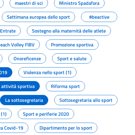
maestri di sci
Ministro Spadafora
Settimana europea dello sport
#beactive
 Entrate
Sostegno alla maternità delle atlete
Beach Volley FIBV
Promozione sportiva
Onoreficenze
Sport e salute
2019
Violenza nello sport (1)
attività sportiva
Riforma sport
La sottosegretaria
Sottosegretaria allo sport
 (1)
Sport e periferie 2020
a Covid-19
Dipartimento per lo sport