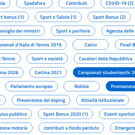
ola
Spadafora
Contributi
COVID-19 (2)
t bonus (1)
Sport e Salute (1)
Sport Bonus (2)
onsiglio dei ministri
Sport e periferie
Agenzia delle
zionali d'Italia di Tennis 2019
Calcio
Finali 
i Tennis
Sport e società
Cavalieri della Repubblica
tina 2026
Cortina 2021
Campionati studenteschi 
Parlamento europeo
Notizie
Promozione 
e
Prevenzione del doping
Attività istituzionale
viso pubblico
Sport Bonus 2020 (1)
Eventi sportivi
zione motoria
contributi a fondo perduto
Emergenz