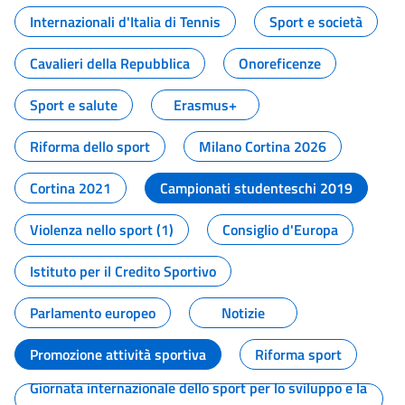
Internazionali d'Italia di Tennis
Sport e società
Cavalieri della Repubblica
Onoreficenze
Sport e salute
Erasmus+
Riforma dello sport
Milano Cortina 2026
Cortina 2021
Campionati studenteschi 2019
Violenza nello sport (1)
Consiglio d'Europa
Istituto per il Credito Sportivo
Parlamento europeo
Notizie
Promozione attività sportiva
Riforma sport
Giornata internazionale dello sport per lo sviluppo e la