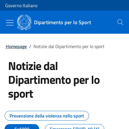
Vai al contenuto
Vai alla navigazione del sito
Governo Italiano
Dipartimento per lo Sport
Cerca
Homepage
/
Notizie dal Dipartimento per lo sport
Notizie dal
Dipartimento per lo
sport
Tutti i contenuti della pagina No
Prevenzione della violenza nello sport