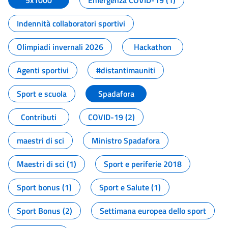
5x1000
Emergenza COVID-19 (1)
Indennità collaboratori sportivi
Olimpiadi invernali 2026
Hackathon
Agenti sportivi
#distantimauniti
Sport e scuola
Spadafora
Contributi
COVID-19 (2)
maestri di sci
Ministro Spadafora
Maestri di sci (1)
Sport e periferie 2018
Sport bonus (1)
Sport e Salute (1)
Sport Bonus (2)
Settimana europea dello sport