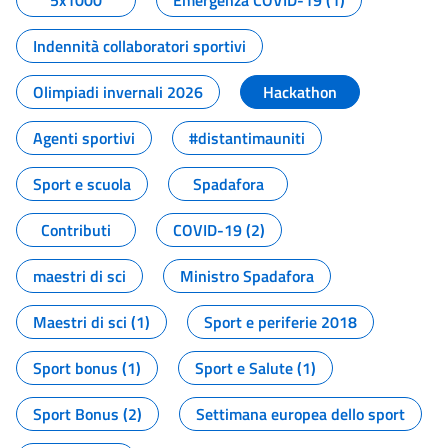
5x1000
Emergenza COVID-19 (1)
Indennità collaboratori sportivi
Olimpiadi invernali 2026
Hackathon
Agenti sportivi
#distantimauniti
Sport e scuola
Spadafora
Contributi
COVID-19 (2)
maestri di sci
Ministro Spadafora
Maestri di sci (1)
Sport e periferie 2018
Sport bonus (1)
Sport e Salute (1)
Sport Bonus (2)
Settimana europea dello sport