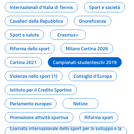
Internazionali d'Italia di Tennis
Sport e società
Cavalieri della Repubblica
Onoreficenze
Sport e salute
Erasmus+
Riforma dello sport
Milano Cortina 2026
Cortina 2021
Campionati studenteschi 2019
Violenza nello sport (1)
Consiglio d'Europa
Istituto per il Credito Sportivo
Parlamento europeo
Notizie
Promozione attività sportiva
Riforma sport
Giornata internazionale dello sport per lo sviluppo e la