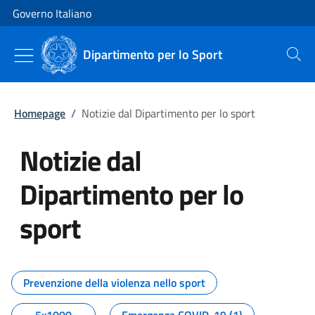
Vai al contenuto
Vai alla navigazione del sito
Governo Italiano
Dipartimento per lo Sport
Cerca
Homepage
/
Notizie dal Dipartimento per lo sport
Notizie dal
Dipartimento per lo
sport
Tutti i contenuti della pagina No
Prevenzione della violenza nello sport