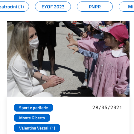
patrocini (1)
EYOF 2023
PNRR
Mi
28/05/2021
Sport e periferie
Monte Giberto
Valentina Vezzali (1)