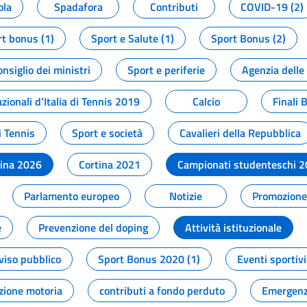
ola
Spadafora
Contributi
COVID-19 (2)
t bonus (1)
Sport e Salute (1)
Sport Bonus (2)
onsiglio dei ministri
Sport e periferie
Agenzia delle
zionali d'Italia di Tennis 2019
Calcio
Finali 
i Tennis
Sport e società
Cavalieri della Repubblica
tina 2026
Cortina 2021
Campionati studenteschi 
Parlamento europeo
Notizie
Promozione 
e
Prevenzione del doping
Attività istituzionale
viso pubblico
Sport Bonus 2020 (1)
Eventi sportivi
zione motoria
contributi a fondo perduto
Emergenz