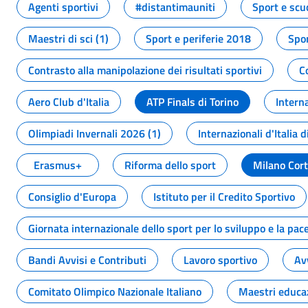
Agenti sportivi
#distantimauniti
Sport e scu
Maestri di sci (1)
Sport e periferie 2018
Spor
Contrasto alla manipolazione dei risultati sportivi
C
Aero Club d'Italia
ATP Finals di Torino
Interna
Olimpiadi Invernali 2026 (1)
Internazionali d'Italia d
Erasmus+
Riforma dello sport
Milano Cor
Consiglio d'Europa
Istituto per il Credito Sportivo
Giornata internazionale dello sport per lo sviluppo e la pac
Bandi Avvisi e Contributi
Lavoro sportivo
Av
Comitato Olimpico Nazionale Italiano
Maestri educa