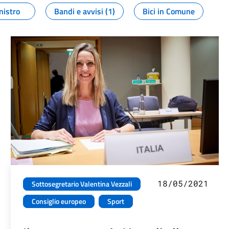
nistro
Bandi e avvisi (1)
Bici in Comune
18/05/2021
Sottosegretario Valentina Vezzali
Consiglio europeo
Sport