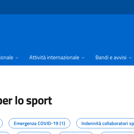
ionale
Attività internazionale
Bandi e avvisi
er lo sport
tizie dal Dipartimento per lo spor
Emergenza COVID-19 (1)
Indennità collaboratori sp