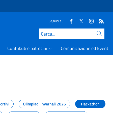
Seguici su:
Cerca
Contributi e patrocini
Comunicazione ed Eventi
t
ortivi
Olimpiadi invernali 2026
Hackathon