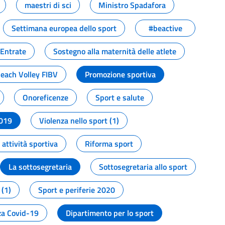
maestri di sci
Ministro Spadafora
Settimana europea dello sport
#beactive
 Entrate
Sostegno alla maternità delle atlete
Beach Volley FIBV
Promozione sportiva
Onoreficenze
Sport e salute
2019
Violenza nello sport (1)
attività sportiva
Riforma sport
La sottosegretaria
Sottosegretaria allo sport
 (1)
Sport e periferie 2020
a Covid-19
Dipartimento per lo sport