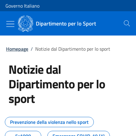
Vai al contenuto
Vai alla navigazione del sito
Governo Italiano
Dipartimento per lo Sport
Cerca
Homepage
/
Notizie dal Dipartimento per lo sport
Notizie dal
Dipartimento per lo
sport
Tutti i contenuti della pagina No
Prevenzione della violenza nello sport