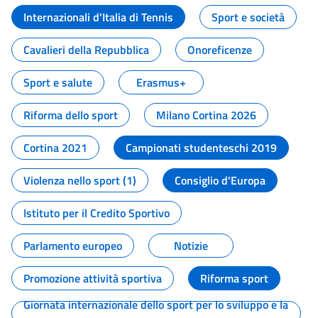
Internazionali d'Italia di Tennis
Sport e società
Cavalieri della Repubblica
Onoreficenze
Sport e salute
Erasmus+
Riforma dello sport
Milano Cortina 2026
Cortina 2021
Campionati studenteschi 2019
Violenza nello sport (1)
Consiglio d'Europa
Istituto per il Credito Sportivo
Parlamento europeo
Notizie
Promozione attività sportiva
Riforma sport
Giornata internazionale dello sport per lo sviluppo e la