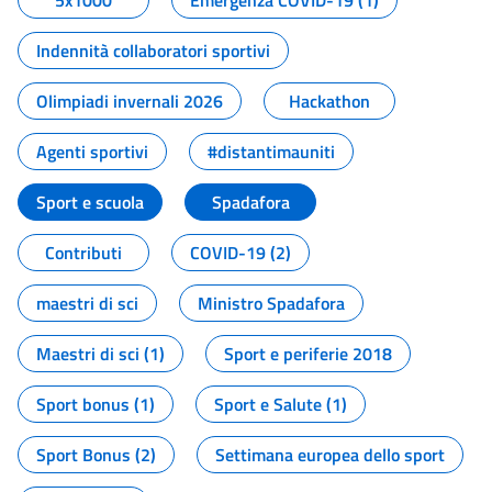
5x1000
Emergenza COVID-19 (1)
Indennità collaboratori sportivi
Olimpiadi invernali 2026
Hackathon
Agenti sportivi
#distantimauniti
Sport e scuola
Spadafora
Contributi
COVID-19 (2)
maestri di sci
Ministro Spadafora
Maestri di sci (1)
Sport e periferie 2018
Sport bonus (1)
Sport e Salute (1)
Sport Bonus (2)
Settimana europea dello sport