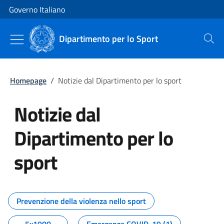
Vai al contenuto
Vai alla navigazione del sito
Governo Italiano
Dipartimento per lo Sport
Cerca
Homepage
/
Notizie dal Dipartimento per lo sport
Notizie dal
Dipartimento per lo
sport
Tutti i contenuti della pagina No
Prevenzione della violenza nello sport