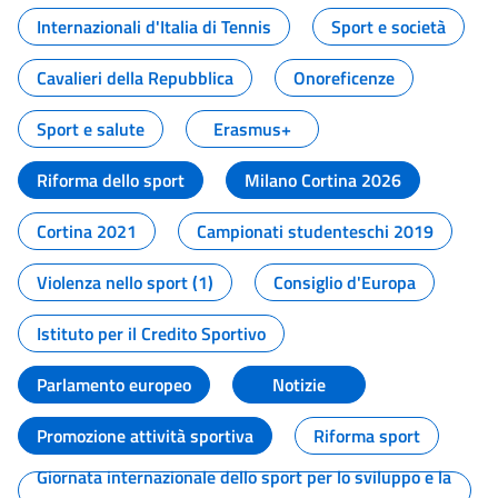
Internazionali d'Italia di Tennis
Sport e società
Cavalieri della Repubblica
Onoreficenze
Sport e salute
Erasmus+
Riforma dello sport
Milano Cortina 2026
Cortina 2021
Campionati studenteschi 2019
Violenza nello sport (1)
Consiglio d'Europa
Istituto per il Credito Sportivo
Parlamento europeo
Notizie
Promozione attività sportiva
Riforma sport
Giornata internazionale dello sport per lo sviluppo e la