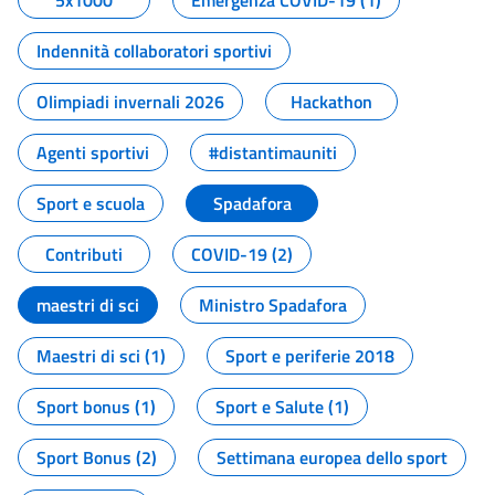
5x1000
Emergenza COVID-19 (1)
Indennità collaboratori sportivi
Olimpiadi invernali 2026
Hackathon
Agenti sportivi
#distantimauniti
Sport e scuola
Spadafora
Contributi
COVID-19 (2)
maestri di sci
Ministro Spadafora
Maestri di sci (1)
Sport e periferie 2018
Sport bonus (1)
Sport e Salute (1)
Sport Bonus (2)
Settimana europea dello sport