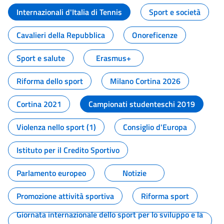
Internazionali d'Italia di Tennis
Sport e società
Cavalieri della Repubblica
Onoreficenze
Sport e salute
Erasmus+
Riforma dello sport
Milano Cortina 2026
Cortina 2021
Campionati studenteschi 2019
Violenza nello sport (1)
Consiglio d'Europa
Istituto per il Credito Sportivo
Parlamento europeo
Notizie
Promozione attività sportiva
Riforma sport
Giornata internazionale dello sport per lo sviluppo e la