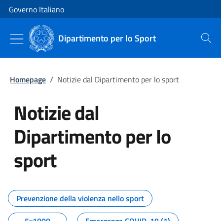
Vai al contenuto
Vai alla navigazione del sito
Governo Italiano
Dipartimento per lo Sport
Cerca
Homepage
/
Notizie dal Dipartimento per lo sport
Notizie dal
Dipartimento per lo
sport
Tutti i contenuti della pagina No
Prevenzione della violenza nello sport