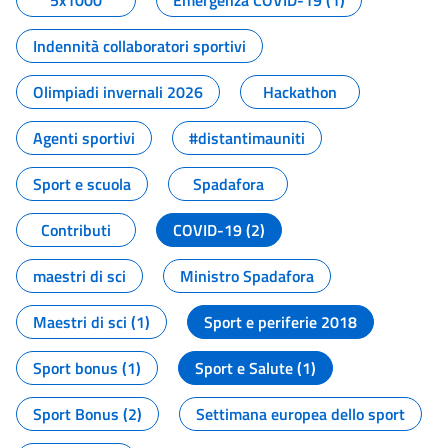
5x1000
Emergenza COVID-19 (1)
Indennità collaboratori sportivi
Olimpiadi invernali 2026
Hackathon
Agenti sportivi
#distantimauniti
Sport e scuola
Spadafora
Contributi
COVID-19 (2)
maestri di sci
Ministro Spadafora
Maestri di sci (1)
Sport e periferie 2018
Sport bonus (1)
Sport e Salute (1)
Sport Bonus (2)
Settimana europea dello sport