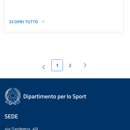
SCOPRI TUTTO
1
2
Dipartimento per lo Sport
SEDE
via Sardegna, 49