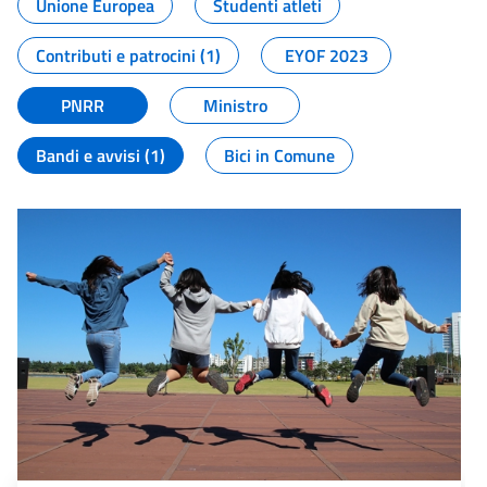
Unione Europea
Studenti atleti
Contributi e patrocini (1)
EYOF 2023
PNRR
Ministro
Bandi e avvisi (1)
Bici in Comune