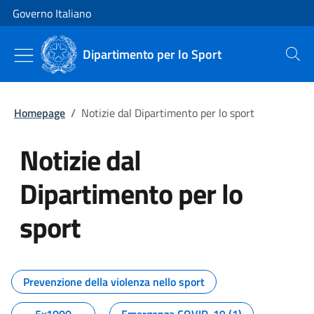
Vai al contenuto
Vai alla navigazione del sito
Governo Italiano
Dipartimento per lo Sport
Cerca
Homepage
/
Notizie dal Dipartimento per lo sport
Notizie dal
Dipartimento per lo
sport
Tutti i contenuti della pagina No
Prevenzione della violenza nello sport