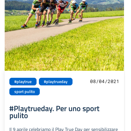
08/04/2021
#playtrue
#playtrueday
sport pulito
#Playtrueday. Per uno sport
pulito
Il 9 aprile celebriamo il Play True Day per sensibilizzare