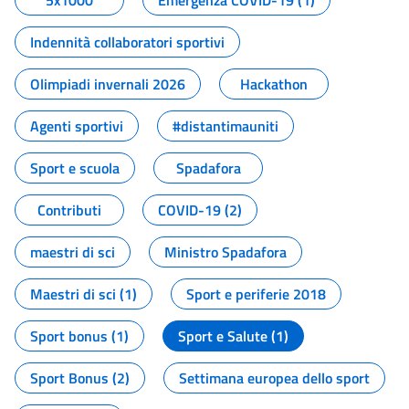
5x1000
Emergenza COVID-19 (1)
Indennità collaboratori sportivi
Olimpiadi invernali 2026
Hackathon
Agenti sportivi
#distantimauniti
Sport e scuola
Spadafora
Contributi
COVID-19 (2)
maestri di sci
Ministro Spadafora
Maestri di sci (1)
Sport e periferie 2018
Sport bonus (1)
Sport e Salute (1)
Sport Bonus (2)
Settimana europea dello sport