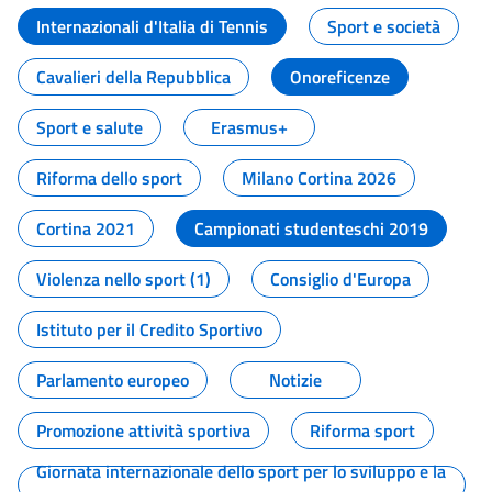
Internazionali d'Italia di Tennis
Sport e società
Cavalieri della Repubblica
Onoreficenze
Sport e salute
Erasmus+
Riforma dello sport
Milano Cortina 2026
Cortina 2021
Campionati studenteschi 2019
Violenza nello sport (1)
Consiglio d'Europa
Istituto per il Credito Sportivo
Parlamento europeo
Notizie
Promozione attività sportiva
Riforma sport
Giornata internazionale dello sport per lo sviluppo e la