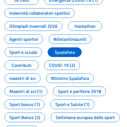
5x1000
Emergenza COVID-19 (1)
Indennità collaboratori sportivi
Olimpiadi invernali 2026
Hackathon
Agenti sportivi
#distantimauniti
Sport e scuola
Spadafora
Contributi
COVID-19 (2)
maestri di sci
Ministro Spadafora
Maestri di sci (1)
Sport e periferie 2018
Sport bonus (1)
Sport e Salute (1)
Sport Bonus (2)
Settimana europea dello sport