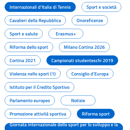
Internazionali d'Italia di Tennis
Sport e società
Cavalieri della Repubblica
Onoreficenze
Sport e salute
Erasmus+
Riforma dello sport
Milano Cortina 2026
Cortina 2021
Campionati studenteschi 2019
Violenza nello sport (1)
Consiglio d'Europa
Istituto per il Credito Sportivo
Parlamento europeo
Notizie
Promozione attività sportiva
Riforma sport
Giornata internazionale dello sport per lo sviluppo e la