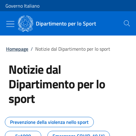
Vai al contenuto
Vai alla navigazione del sito
Governo Italiano
Dipartimento per lo Sport
Cerca
Homepage
/
Notizie dal Dipartimento per lo sport
Notizie dal
Dipartimento per lo
sport
Tutti i contenuti della pagina No
Prevenzione della violenza nello sport