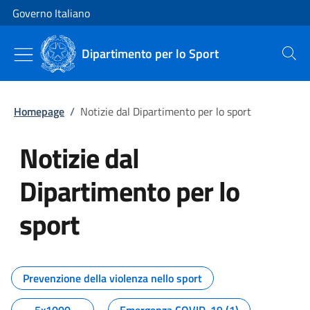
Vai al contenuto
Vai alla navigazione del sito
Governo Italiano
Dipartimento per lo Sport
Cerca
Homepage
/
Notizie dal Dipartimento per lo sport
Notizie dal
Dipartimento per lo
sport
Tutti i contenuti della pagina No
Prevenzione della violenza nello sport