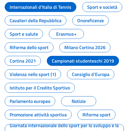
Internazionali d'Italia di Tennis
Sport e società
Cavalieri della Repubblica
Onoreficenze
Sport e salute
Erasmus+
Riforma dello sport
Milano Cortina 2026
Cortina 2021
Campionati studenteschi 2019
Violenza nello sport (1)
Consiglio d'Europa
Istituto per il Credito Sportivo
Parlamento europeo
Notizie
Promozione attività sportiva
Riforma sport
Giornata internazionale dello sport per lo sviluppo e la