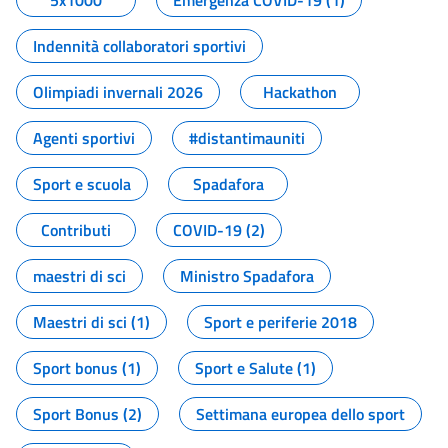
5x1000
Emergenza COVID-19 (1)
Indennità collaboratori sportivi
Olimpiadi invernali 2026
Hackathon
Agenti sportivi
#distantimauniti
Sport e scuola
Spadafora
Contributi
COVID-19 (2)
maestri di sci
Ministro Spadafora
Maestri di sci (1)
Sport e periferie 2018
Sport bonus (1)
Sport e Salute (1)
Sport Bonus (2)
Settimana europea dello sport