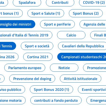
ola
Spadafora
Contributi
COVID-19 (2)
t bonus (1)
Sport e Salute (1)
Sport Bonus (2)
onsiglio dei ministri
Sport e periferie
Agenzia delle
zionali d'Italia di Tennis 2019
Calcio
Finali 
i Tennis
Sport e società
Cavalieri della Repubblica
tina 2026
Cortina 2021
Campionati studenteschi 
Parlamento europeo
Notizie
Promozione 
e
Prevenzione del doping
Attività istituzionale
viso pubblico
Sport Bonus 2020 (1)
Eventi sportivi
zione motoria
contributi a fondo perduto
Emergenz