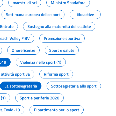
maestri di sci
Ministro Spadafora
Settimana europea dello sport
#beactive
 Entrate
Sostegno alla maternità delle atlete
Beach Volley FIBV
Promozione sportiva
Onoreficenze
Sport e salute
2019
Violenza nello sport (1)
attività sportiva
Riforma sport
La sottosegretaria
Sottosegretaria allo sport
 (1)
Sport e periferie 2020
a Covid-19
Dipartimento per lo sport