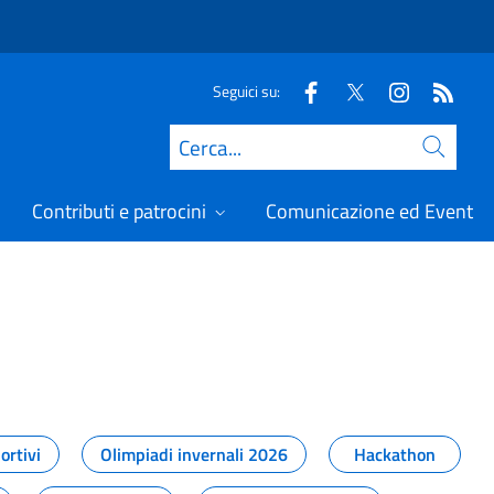
Seguici su:
Cerca
Contributi e patrocini
Comunicazione ed Eventi
t
ortivi
Olimpiadi invernali 2026
Hackathon