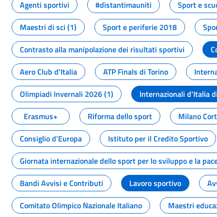
Agenti sportivi
#distantimauniti
Sport e scu
Maestri di sci (1)
Sport e periferie 2018
Spor
Contrasto alla manipolazione dei risultati sportivi
C
Aero Club d'Italia
ATP Finals di Torino
Interna
Olimpiadi Invernali 2026 (1)
Internazionali d'Italia d
Erasmus+
Riforma dello sport
Milano Cor
Consiglio d'Europa
Istituto per il Credito Sportivo
Giornata internazionale dello sport per lo sviluppo e la pac
Bandi Avvisi e Contributi
Lavoro sportivo
Av
Comitato Olimpico Nazionale Italiano
Maestri educa