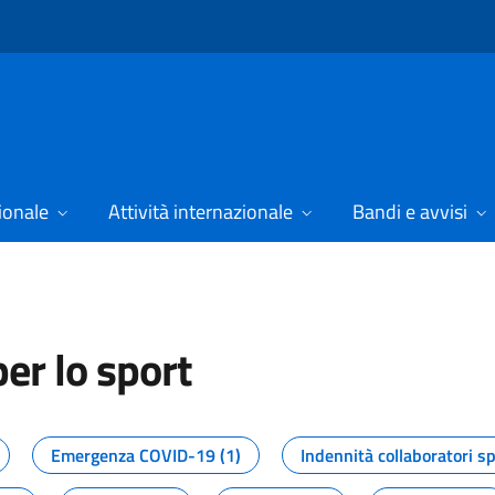
ionale
Attività internazionale
Bandi e avvisi
er lo sport
tizie dal Dipartimento per lo spor
Emergenza COVID-19 (1)
Indennità collaboratori sp