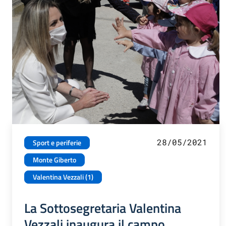
28/05/2021
Sport e periferie
Monte Giberto
Valentina Vezzali (1)
La Sottosegretaria Valentina
Vezzali inaugura il campo