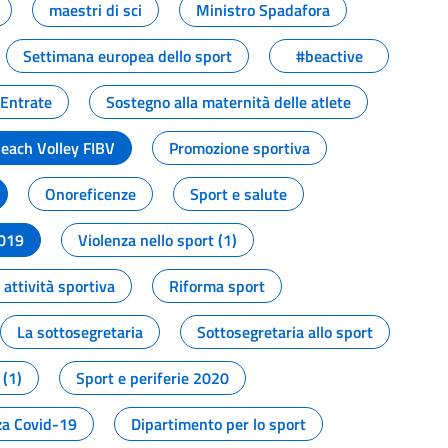
maestri di sci
Ministro Spadafora
Settimana europea dello sport
#beactive
 Entrate
Sostegno alla maternità delle atlete
Beach Volley FIBV
Promozione sportiva
Onoreficenze
Sport e salute
2019
Violenza nello sport (1)
attività sportiva
Riforma sport
La sottosegretaria
Sottosegretaria allo sport
 (1)
Sport e periferie 2020
a Covid-19
Dipartimento per lo sport