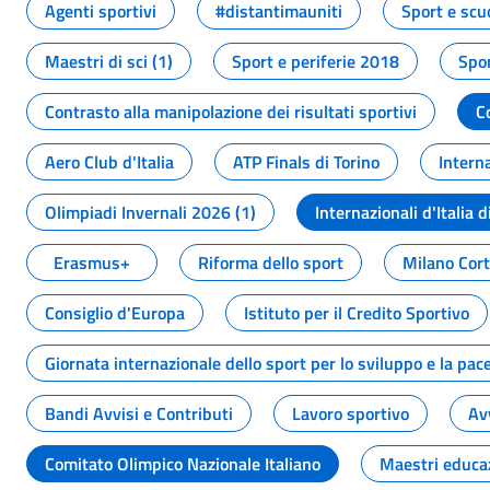
Agenti sportivi
#distantimauniti
Sport e scu
Maestri di sci (1)
Sport e periferie 2018
Spor
Contrasto alla manipolazione dei risultati sportivi
C
Aero Club d'Italia
ATP Finals di Torino
Interna
Olimpiadi Invernali 2026 (1)
Internazionali d'Italia d
Erasmus+
Riforma dello sport
Milano Cor
Consiglio d'Europa
Istituto per il Credito Sportivo
Giornata internazionale dello sport per lo sviluppo e la pac
Bandi Avvisi e Contributi
Lavoro sportivo
Av
Comitato Olimpico Nazionale Italiano
Maestri educa