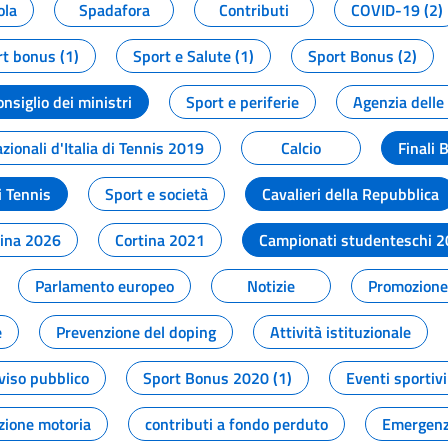
ola
Spadafora
Contributi
COVID-19 (2)
t bonus (1)
Sport e Salute (1)
Sport Bonus (2)
onsiglio dei ministri
Sport e periferie
Agenzia delle
zionali d'Italia di Tennis 2019
Calcio
Finali 
i Tennis
Sport e società
Cavalieri della Repubblica
tina 2026
Cortina 2021
Campionati studenteschi 
Parlamento europeo
Notizie
Promozione 
e
Prevenzione del doping
Attività istituzionale
viso pubblico
Sport Bonus 2020 (1)
Eventi sportivi
zione motoria
contributi a fondo perduto
Emergenz