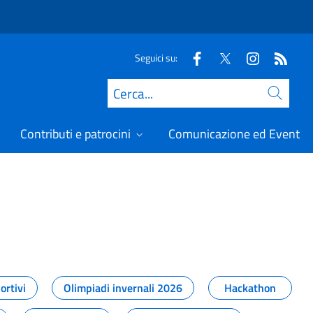
Seguici su:
Cerca
Contributi e patrocini
Comunicazione ed Eventi
t
ortivi
Olimpiadi invernali 2026
Hackathon