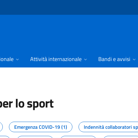
ionale
Attività internazionale
Bandi e avvisi
er lo sport
tizie dal Dipartimento per lo spor
Emergenza COVID-19 (1)
Indennità collaboratori sp