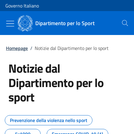
Vai al contenuto
Vai alla navigazione del sito
Governo Italiano
Dipartimento per lo Sport
Cerca
Homepage
/
Notizie dal Dipartimento per lo sport
Notizie dal
Dipartimento per lo
sport
Tutti i contenuti della pagina No
Prevenzione della violenza nello sport