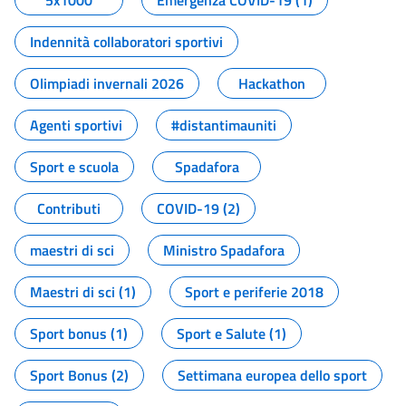
5x1000
Emergenza COVID-19 (1)
Indennità collaboratori sportivi
Olimpiadi invernali 2026
Hackathon
Agenti sportivi
#distantimauniti
Sport e scuola
Spadafora
Contributi
COVID-19 (2)
maestri di sci
Ministro Spadafora
Maestri di sci (1)
Sport e periferie 2018
Sport bonus (1)
Sport e Salute (1)
Sport Bonus (2)
Settimana europea dello sport