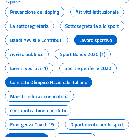
pace
Prevenzione del doping
Attività istituzionale
La sottosegretaria
Sottosegretaria allo sport
Bandi Avvisi e Contributi
Lavoro sportivo
Avviso pubblico
Sport Bonus 2020 (1)
Eventi sportivi (1)
Sport e periferie 2020
Comitato Olimpico Nazionale Italiano
Maestri educazione motoria
contributi a fondo perduto
Emergenza Covid-19
Dipartimento per lo sport