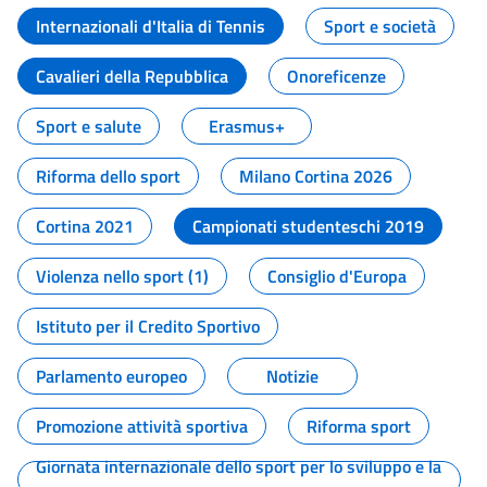
Internazionali d'Italia di Tennis
Sport e società
Cavalieri della Repubblica
Onoreficenze
Sport e salute
Erasmus+
Riforma dello sport
Milano Cortina 2026
Cortina 2021
Campionati studenteschi 2019
Violenza nello sport (1)
Consiglio d'Europa
Istituto per il Credito Sportivo
Parlamento europeo
Notizie
Promozione attività sportiva
Riforma sport
Giornata internazionale dello sport per lo sviluppo e la