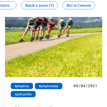
nistro
Bandi e avvisi (1)
Bici in Comune
08/04/2021
#playtrue
#playtrueday
sport pulito