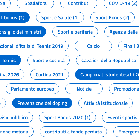
ola
Spadafora
Contributi
COVID-19 (2)
t bonus (1)
Sport e Salute (1)
Sport Bonus (2)
onsiglio dei ministri
Sport e periferie
Agenzia delle
zionali d'Italia di Tennis 2019
Calcio
Finali 
i Tennis
Sport e società
Cavalieri della Repubblica
tina 2026
Cortina 2021
Campionati studenteschi 
Parlamento europeo
Notizie
Promozione 
e
Prevenzione del doping
Attività istituzionale
viso pubblico
Sport Bonus 2020 (1)
Eventi sportivi
zione motoria
contributi a fondo perduto
Emergenz