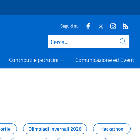
Seguici su:
Cerca
Contributi e patrocini
Comunicazione ed Eventi
t
ortivi
Olimpiadi invernali 2026
Hackathon