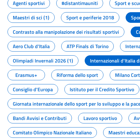
Agenti sportivi
#distantimauniti
Sport e scu
Maestri di sci (1)
Sport e periferie 2018
Spor
Contrasto alla manipolazione dei risultati sportivi
C
Aero Club d'Italia
ATP Finals di Torino
Interna
Olimpiadi Invernali 2026 (1)
Internazionali d'Italia d
Erasmus+
Riforma dello sport
Milano Cor
Consiglio d'Europa
Istituto per il Credito Sportivo
Giornata internazionale dello sport per lo sviluppo e la pac
Bandi Avvisi e Contributi
Lavoro sportivo
Av
Comitato Olimpico Nazionale Italiano
Maestri educa