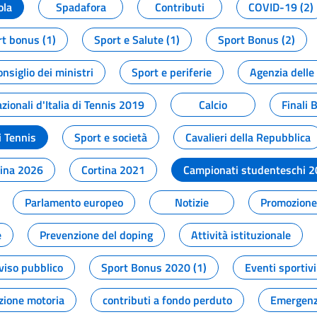
ola
Spadafora
Contributi
COVID-19 (2)
t bonus (1)
Sport e Salute (1)
Sport Bonus (2)
onsiglio dei ministri
Sport e periferie
Agenzia delle
zionali d'Italia di Tennis 2019
Calcio
Finali 
i Tennis
Sport e società
Cavalieri della Repubblica
tina 2026
Cortina 2021
Campionati studenteschi 
Parlamento europeo
Notizie
Promozione 
e
Prevenzione del doping
Attività istituzionale
viso pubblico
Sport Bonus 2020 (1)
Eventi sportivi
zione motoria
contributi a fondo perduto
Emergenz