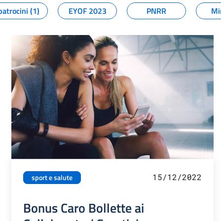
patrocini (1)
EYOF 2023
PNRR
Mi
15/12/2022
sport e salute
Bonus Caro Bollette ai