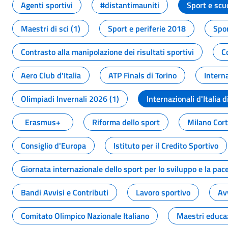
Agenti sportivi
#distantimauniti
Sport e scu
Maestri di sci (1)
Sport e periferie 2018
Spor
Contrasto alla manipolazione dei risultati sportivi
C
Aero Club d'Italia
ATP Finals di Torino
Interna
Olimpiadi Invernali 2026 (1)
Internazionali d'Italia d
Erasmus+
Riforma dello sport
Milano Cor
Consiglio d'Europa
Istituto per il Credito Sportivo
Giornata internazionale dello sport per lo sviluppo e la pac
Bandi Avvisi e Contributi
Lavoro sportivo
Av
Comitato Olimpico Nazionale Italiano
Maestri educa