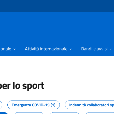
ionale
Attività internazionale
Bandi e avvisi
er lo sport
tizie dal Dipartimento per lo spor
Emergenza COVID-19 (1)
Indennità collaboratori sp