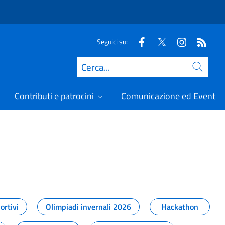
Seguici su:
Cerca
Contributi e patrocini
Comunicazione ed Eventi
t
ortivi
Olimpiadi invernali 2026
Hackathon