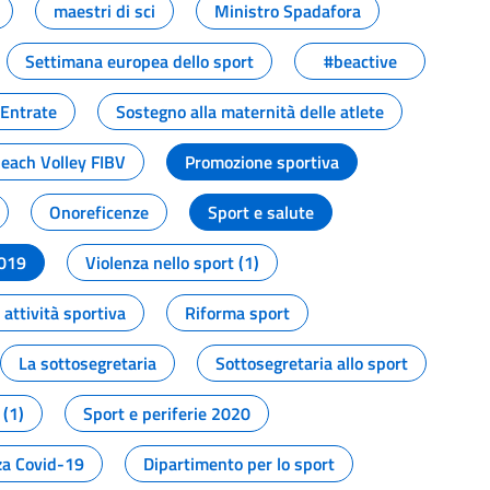
maestri di sci
Ministro Spadafora
Settimana europea dello sport
#beactive
 Entrate
Sostegno alla maternità delle atlete
Beach Volley FIBV
Promozione sportiva
Onoreficenze
Sport e salute
2019
Violenza nello sport (1)
attività sportiva
Riforma sport
La sottosegretaria
Sottosegretaria allo sport
 (1)
Sport e periferie 2020
a Covid-19
Dipartimento per lo sport