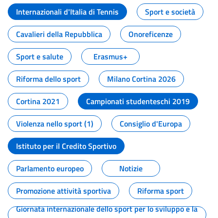
Internazionali d'Italia di Tennis
Sport e società
Cavalieri della Repubblica
Onoreficenze
Sport e salute
Erasmus+
Riforma dello sport
Milano Cortina 2026
Cortina 2021
Campionati studenteschi 2019
Violenza nello sport (1)
Consiglio d'Europa
Istituto per il Credito Sportivo
Parlamento europeo
Notizie
Promozione attività sportiva
Riforma sport
Giornata internazionale dello sport per lo sviluppo e la