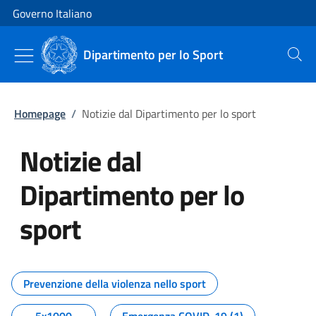
Vai al contenuto
Vai alla navigazione del sito
Governo Italiano
Dipartimento per lo Sport
Cerca
Homepage
/
Notizie dal Dipartimento per lo sport
Notizie dal
Dipartimento per lo
sport
Tutti i contenuti della pagina No
Prevenzione della violenza nello sport