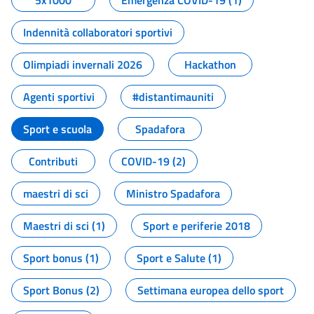
5x1000
Emergenza COVID-19 (1)
Indennità collaboratori sportivi
Olimpiadi invernali 2026
Hackathon
Agenti sportivi
#distantimauniti
Sport e scuola
Spadafora
Contributi
COVID-19 (2)
maestri di sci
Ministro Spadafora
Maestri di sci (1)
Sport e periferie 2018
Sport bonus (1)
Sport e Salute (1)
Sport Bonus (2)
Settimana europea dello sport