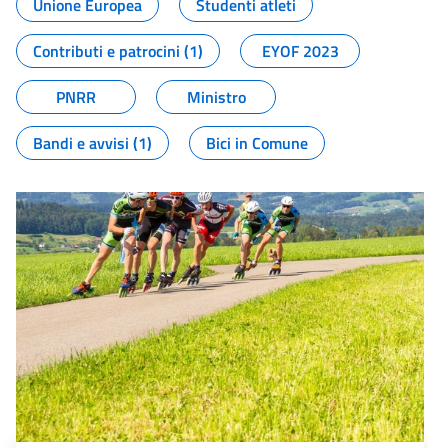
Unione Europea
Studenti atleti
Contributi e patrocini (1)
EYOF 2023
PNRR
Ministro
Bandi e avvisi (1)
Bici in Comune