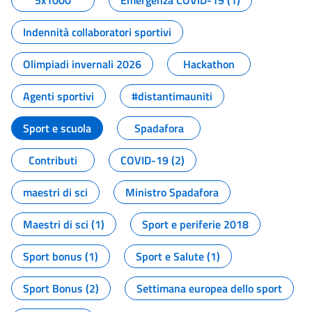
5x1000
Emergenza COVID-19 (1)
Indennità collaboratori sportivi
Olimpiadi invernali 2026
Hackathon
Agenti sportivi
#distantimauniti
Sport e scuola
Spadafora
Contributi
COVID-19 (2)
maestri di sci
Ministro Spadafora
Maestri di sci (1)
Sport e periferie 2018
Sport bonus (1)
Sport e Salute (1)
Sport Bonus (2)
Settimana europea dello sport