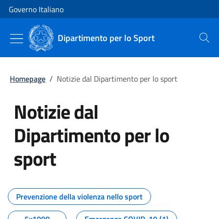
Vai al contenuto
Vai alla navigazione del sito
Governo Italiano
Dipartimento per lo Sport
Cerca
Homepage
/
Notizie dal Dipartimento per lo sport
Notizie dal
Dipartimento per lo
sport
Tutti i contenuti della pagina No
Prevenzione della violenza nello sport