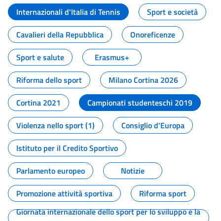
Internazionali d'Italia di Tennis
Sport e società
Cavalieri della Repubblica
Onoreficenze
Sport e salute
Erasmus+
Riforma dello sport
Milano Cortina 2026
Cortina 2021
Campionati studenteschi 2019
Violenza nello sport (1)
Consiglio d'Europa
Istituto per il Credito Sportivo
Parlamento europeo
Notizie
Promozione attività sportiva
Riforma sport
Giornata internazionale dello sport per lo sviluppo e la