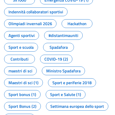
5x1000
Emergenza COVID-19 (1)
Indennità collaboratori sportivi
Olimpiadi invernali 2026
Hackathon
Agenti sportivi
#distantimauniti
Sport e scuola
Spadafora
Contributi
COVID-19 (2)
maestri di sci
Ministro Spadafora
Maestri di sci (1)
Sport e periferie 2018
Sport bonus (1)
Sport e Salute (1)
Sport Bonus (2)
Settimana europea dello sport