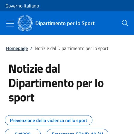
Vai al contenuto
Vai alla navigazione del sito
Governo Italiano
Dipartimento per lo Sport
Cerca
Homepage
/
Notizie dal Dipartimento per lo sport
Notizie dal
Dipartimento per lo
sport
Tutti i contenuti della pagina No
Prevenzione della violenza nello sport