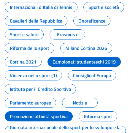
Internazionali d'Italia di Tennis
Sport e società
Cavalieri della Repubblica
Onoreficenze
Sport e salute
Erasmus+
Riforma dello sport
Milano Cortina 2026
Cortina 2021
Campionati studenteschi 2019
Violenza nello sport (1)
Consiglio d'Europa
Istituto per il Credito Sportivo
Parlamento europeo
Notizie
Promozione attività sportiva
Riforma sport
Giornata internazionale dello sport per lo sviluppo e la