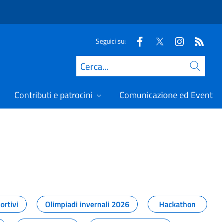
Seguici su:
Cerca
Contributi e patrocini
Comunicazione ed Eventi
t
ortivi
Olimpiadi invernali 2026
Hackathon