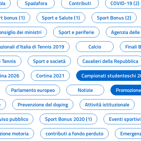
ola
Spadafora
Contributi
COVID-19 (2)
t bonus (1)
Sport e Salute (1)
Sport Bonus (2)
onsiglio dei ministri
Sport e periferie
Agenzia delle
zionali d'Italia di Tennis 2019
Calcio
Finali 
i Tennis
Sport e società
Cavalieri della Repubblica
tina 2026
Cortina 2021
Campionati studenteschi 
Parlamento europeo
Notizie
Promozione 
e
Prevenzione del doping
Attività istituzionale
viso pubblico
Sport Bonus 2020 (1)
Eventi sportivi
zione motoria
contributi a fondo perduto
Emergenz