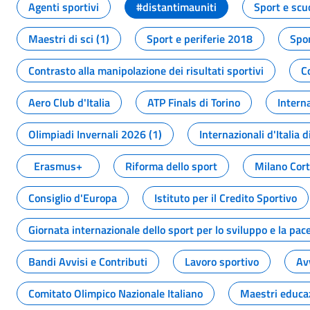
Agenti sportivi
#distantimauniti
Sport e scu
Maestri di sci (1)
Sport e periferie 2018
Spor
Contrasto alla manipolazione dei risultati sportivi
C
Aero Club d'Italia
ATP Finals di Torino
Interna
Olimpiadi Invernali 2026 (1)
Internazionali d'Italia d
Erasmus+
Riforma dello sport
Milano Cor
Consiglio d'Europa
Istituto per il Credito Sportivo
Giornata internazionale dello sport per lo sviluppo e la pac
Bandi Avvisi e Contributi
Lavoro sportivo
Av
Comitato Olimpico Nazionale Italiano
Maestri educa