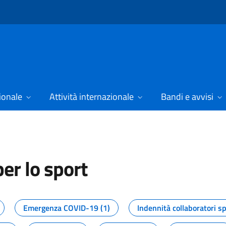
ionale
Attività internazionale
Bandi e avvisi
er lo sport
tizie dal Dipartimento per lo spor
Emergenza COVID-19 (1)
Indennità collaboratori sp