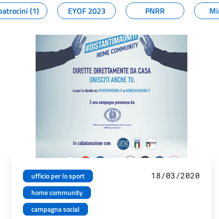
patrocini (1)
EYOF 2023
PNRR
Mi
18/03/2020
ufficio per lo sport
home community
campagna social