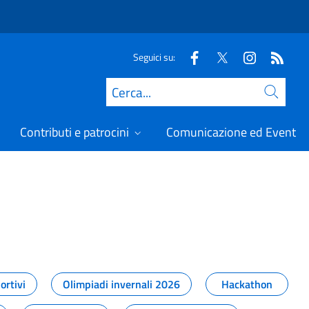
Seguici su:
Cerca
Contributi e patrocini
Comunicazione ed Eventi
t
ortivi
Olimpiadi invernali 2026
Hackathon