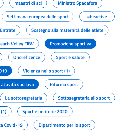
maestri di sci
Ministro Spadafora
Settimana europea dello sport
#beactive
 Entrate
Sostegno alla maternità delle atlete
Beach Volley FIBV
Promozione sportiva
Onoreficenze
Sport e salute
2019
Violenza nello sport (1)
attività sportiva
Riforma sport
La sottosegretaria
Sottosegretaria allo sport
 (1)
Sport e periferie 2020
a Covid-19
Dipartimento per lo sport