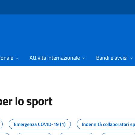
ionale
Attività internazionale
Bandi e avvisi
er lo sport
tizie dal Dipartimento per lo spor
Emergenza COVID-19 (1)
Indennità collaboratori sp