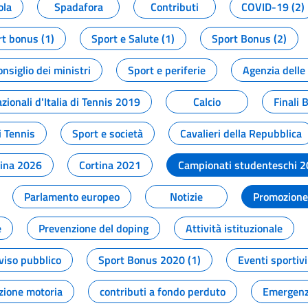
ola
Spadafora
Contributi
COVID-19 (2)
t bonus (1)
Sport e Salute (1)
Sport Bonus (2)
onsiglio dei ministri
Sport e periferie
Agenzia delle
zionali d'Italia di Tennis 2019
Calcio
Finali 
i Tennis
Sport e società
Cavalieri della Repubblica
tina 2026
Cortina 2021
Campionati studenteschi 
Parlamento europeo
Notizie
Promozione 
e
Prevenzione del doping
Attività istituzionale
viso pubblico
Sport Bonus 2020 (1)
Eventi sportivi
zione motoria
contributi a fondo perduto
Emergenz