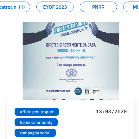
patrocini (1)
EYOF 2023
PNRR
Mi
18/03/2020
ufficio per lo sport
home community
campagna social